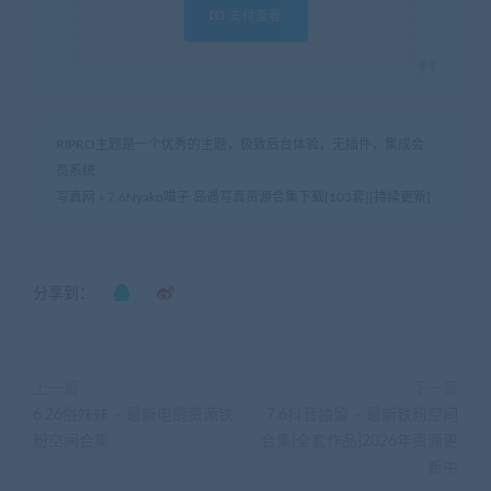
支付查看
RIPRO主题是一个优秀的主题，极致后台体验，无插件，集成会
员系统
写真网
»
7.6Nyako喵子 岛遇写真资源合集下载[103套][持续更新]
分享到：
上一篇
下一篇
6.26俗妹妹 – 最新电鸽资源铁
7.6抖音独留 – 最新铁粉空间
粉空间合集
合集[全套作品]2026年资源更
新中