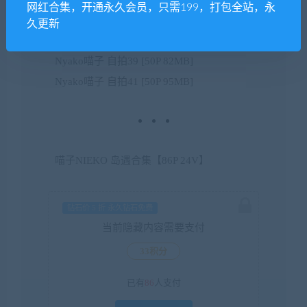
网红合集，开通永久会员，只需199，打包全站，永
Nyako喵子 自拍34 [51P 75MB]
久更新
Nyako喵子 自拍35 [48P 72MB]
Nyako喵子 自拍39 [50P 82MB]
Nyako喵子 自拍41 [50P 95MB]
喵子NIEKO 岛遇合集【86P 24V】
钻石价 5 折 永久钻石免费
当前隐藏内容需要支付
33积分
已有
86
人支付