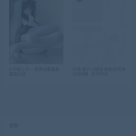
6.10呆小宁 – 资源合集最新
抖音 是只小甜宠 铁粉空间 N
趣岛抖音
O.008期 【15P3V】
搜索