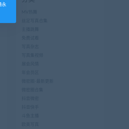
通永
MV热舞
丝足写真合集
主播跳舞
免费试看
写真杂志
写真集视频
展会风情
年会员区
微密圈-最新更新
微密圈合集
抖音微密
抖音快手
斗鱼主播
欧美写真