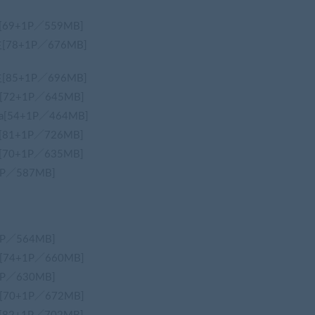
n[69+1P／559MB]
主[78+1P／676MB]
主[85+1P／696MB]
n[72+1P／645MB]
a[54+1P／464MB]
n[81+1P／726MB]
n[70+1P／635MB]
1P／587MB]
1P／564MB]
n[74+1P／660MB]
1P／630MB]
n[70+1P／672MB]