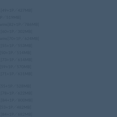
主[49+1P／427MB]
1P／519MB]
wins[82+1P／786MB]
主[60+1P／302MB]
wins[70+1P／624MB]
主[55+1P／553MB]
n[50+1P／514MB]
主[73+1P／614MB]
n[59+1P／570MB]
主[71+1P／631MB]
n[55+1P／528MB]
主[78+1P／622MB]
主[84+1P／800MB]
n[53+1P／482MB]
主[84+1P／682MB]