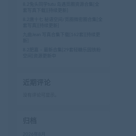
8.2兔头同学tutu 岛遇觅圈资源合集[全
套写真下载][持续更新]
8.2唐十七 秘语空间/觅圈微密圈合集[全
套写真][持续更新]
九曲Jean 写真合集下载[162套][持续更
新]
8.2肥嘉 – 最新合集[29套轻糖乐园铁粉
空间]资源更新中
近期评论
没有评论可显示。
归档
2026年8月