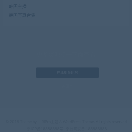
韩国主播
韩国写真合集
更多资源点击下面查看
在线视频网站
舞团网
© 2018 Theme by -
RiPro主题
& WordPress Theme. All rights reserved
京ICP备18888888号
京公网安备 188888888