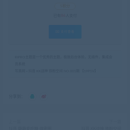
5积分
已有
86
人支付
支付查看
RIPRO主题是一个优秀的主题，极致后台体验，无插件，集成会
员系统
写真网
»
抖音 KK战神 铁粉空间 NO.001期 【19P1V】
分享到：
上一篇
下一篇
抖音 静静爱吃糖 微密圈
抖音 KK战神 铁粉空间