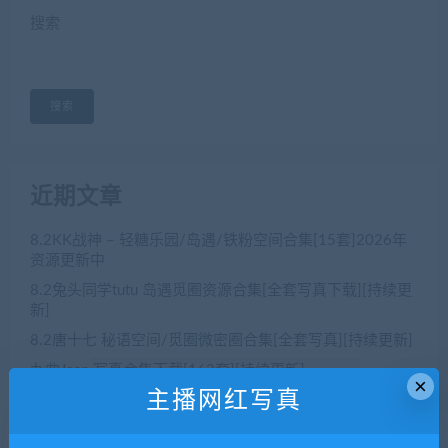
搜索
搜索
近期文章
8.2KK战神 – 轻糖乐园/岛遇/铁粉空间合集[15套]2026年
资源更新中
8.2兔头同学tutu 岛遇觅圈资源合集[全套写真下载][持续更
新]
8.2唐十七 秘语空间/觅圈微密圈合集[全套写真][持续更新]
九曲Jean 写真合集下载[162套][持续更新]
×
主播网红写真
8.2肥嘉 – 最新合集[29套轻糖乐园铁粉空间]资源更新中