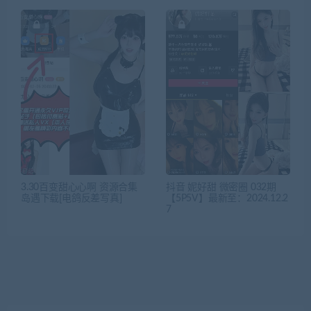
3.30百变甜心心啊 资源合集
抖音 妮好甜 微密圈 032期
岛遇下载[电鸽反差写真]
【5P5V】最新至：2024.12.2
7