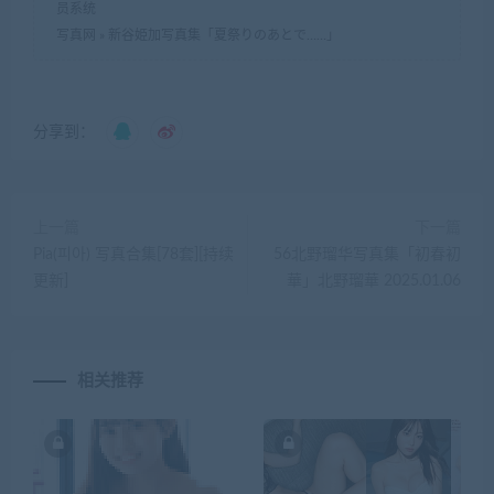
员系统
写真网
»
新谷姫加写真集「夏祭りのあとで……」
分享到：
上一篇
下一篇
Pia(피아) 写真合集[78套][持续
56北野瑠华写真集「初春初
更新]
華」北野瑠華 2025.01.06
相关推荐