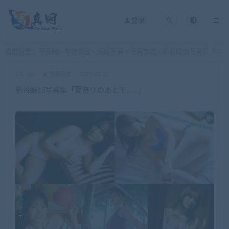
登录
当前位置：
写真网
年会员区
网红写真
写真杂志
新谷姫加写真集「夏祭りのあとで……」
>
>
>
>
akz
写真杂志
2025-02-21
新谷姫加写真集「夏祭りのあとで……」