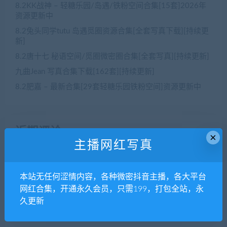
8.2KK战神 – 轻糖乐园/岛遇/铁粉空间合集[15套]2026年
资源更新中
8.2兔头同学tutu 岛遇觅圈资源合集[全套写真下载][持续更
新]
8.2唐十七 秘语空间/觅圈微密圈合集[全套写真][持续更新]
九曲Jean 写真合集下载[162套][持续更新]
8.2肥嘉 – 最新合集[29套轻糖乐园铁粉空间]资源更新中
近期评论
×
主播网红写真
没有评论可显示。
本站无任何涩情内容，各种微密抖音主播，各大平台
网红合集，开通永久会员，只需199，打包全站，永
归档
久更新
2026年8月