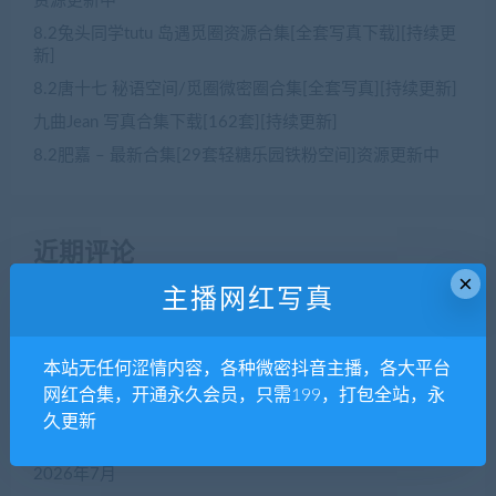
资源更新中
8.2兔头同学tutu 岛遇觅圈资源合集[全套写真下载][持续更
新]
8.2唐十七 秘语空间/觅圈微密圈合集[全套写真][持续更新]
九曲Jean 写真合集下载[162套][持续更新]
8.2肥嘉 – 最新合集[29套轻糖乐园铁粉空间]资源更新中
近期评论
×
主播网红写真
没有评论可显示。
本站无任何涩情内容，各种微密抖音主播，各大平台
归档
网红合集，开通永久会员，只需199，打包全站，永
久更新
2026年8月
2026年7月