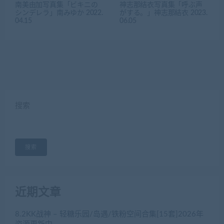
南美由加写真集「ビキニの
神志那结衣写真集「呼ぶ声
シンデレラ」南みゆか 2022.
がする。」神志那結衣 2023.
04.15
06.05
搜索
搜索
近期文章
8.2KK战神 – 轻糖乐园/岛遇/铁粉空间合集[15套]2026年