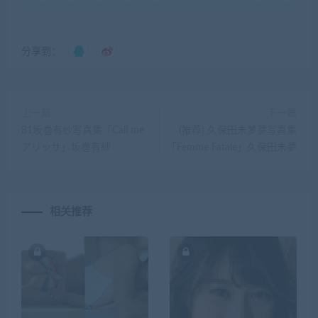
分享到：
上一篇
下一篇
81坂卷有纱写真集「Call me
(推荐) 久保田未梦夢写真集
アリッサ」坂巻有紗
「Femme Fatale」久保田未夢
相关推荐