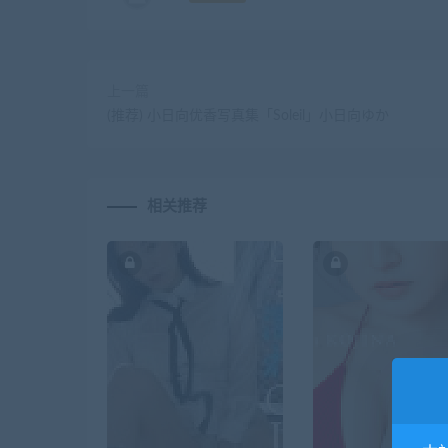
上一篇
(推荐) 小日向优香写真集「Soleil」小日向ゆか
相关推荐