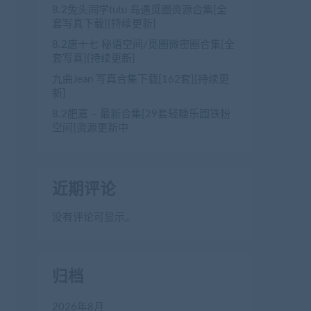
8.2兔头同学tutu 岛遇觅圈资源合集[全
套写真下载][持续更新]
8.2唐十七 秘语空间/觅圈微密圈合集[全
套写真][持续更新]
九曲Jean 写真合集下载[162套][持续更
新]
8.2肥嘉 – 最新合集[29套轻糖乐园铁粉
空间]资源更新中
近期评论
没有评论可显示。
归档
2026年8月