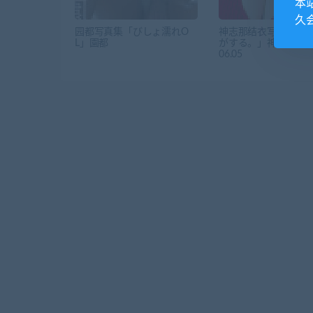
本
久
园都写真集「びしょ濡れO
神志那结衣写真集「
L」園都
がする。」神志那結衣 2
06.05