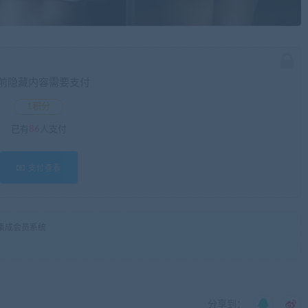
前隐藏内容需要支付
1积分
已有
86
人支付
支付查看
集成会员系统
分享到：