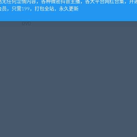
站无任何涩情内容，各种微密抖音主播，各大平台网红合集，开
会员，只需199，打包全站，永久更新
呼ぶ声
[1440P] 菊地姫奈 FRIDAY20
圆都写真集「あなただけの
023.
23年1月20-27日号特別附录
私」園都 2021.12.01
DVD