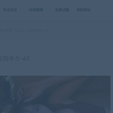
年会员区
抖音微密
免费试看
导航网站
写真集「spice」小日向ゆか-62
日向ゆか-62