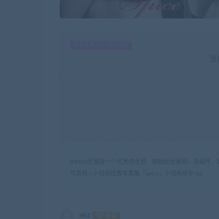
钻石免费 永久钻石免费
当
RIPRO主题是一个优秀的主题，极致后台体验，无插件，
写真网
»
小日向优香写真集「spice」小日向ゆか-62
akz
钻石