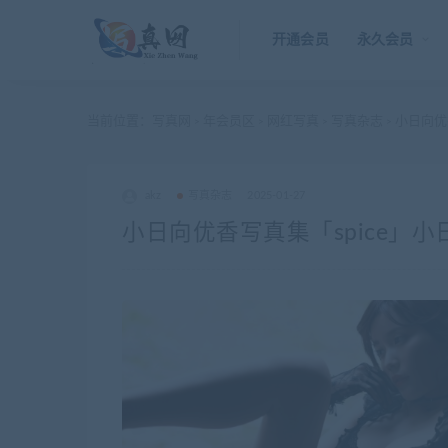
开通会员
永久会员
当前位置：
写真网
年会员区
网红写真
写真杂志
小日向优香
>
>
>
>
akz
写真杂志
2025-01-27
小日向优香写真集「spice」小