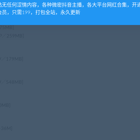
 [33P+1V／147MB]
站无任何涩情内容，各种微密抖音主播，各大平台网红合集，开
会员，只需199，打包全站，永久更新
75MB]
／259MB]
／179MB]
／548MB]
MB]
36M]