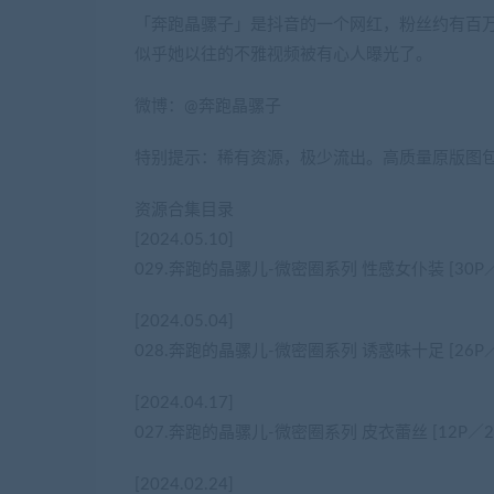
「奔跑晶骡子」是抖音的一个网红，粉丝约有百
似乎她以往的不雅视频被有心人曝光了。
微博：@奔跑晶骡子
特别提示：稀有资源，极少流出。高质量原版图
资源合集目录
[2024.05.10]
029.奔跑的晶骡儿-微密圈系列 性感女仆装 [30P／
[2024.05.04]
028.奔跑的晶骡儿-微密圈系列 诱惑味十足 [26P／
[2024.04.17]
027.奔跑的晶骡儿-微密圈系列 皮衣蕾丝 [12P／2
[2024.02.24]