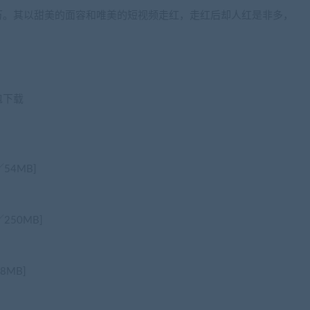
万。其以甜美的面容和唯美的短视频走红，走红后却人红是非多，
包下载
54MB]
250MB]
8MB]