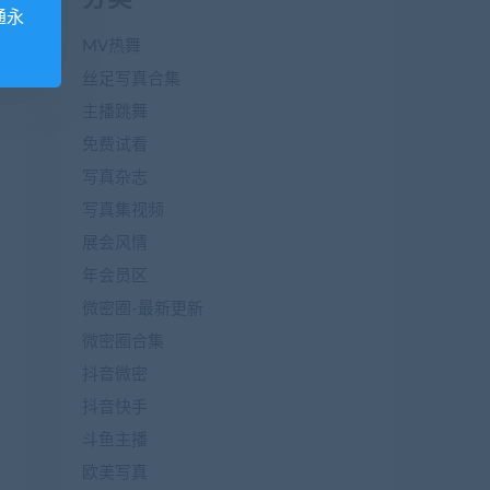
通永
MV热舞
丝足写真合集
主播跳舞
免费试看
写真杂志
写真集视频
展会风情
年会员区
微密圈-最新更新
微密圈合集
抖音微密
抖音快手
斗鱼主播
欧美写真