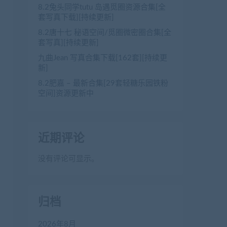
8.2兔头同学tutu 岛遇觅圈资源合集[全
套写真下载][持续更新]
8.2唐十七 秘语空间/觅圈微密圈合集[全
套写真][持续更新]
九曲Jean 写真合集下载[162套][持续更
新]
8.2肥嘉 – 最新合集[29套轻糖乐园铁粉
空间]资源更新中
近期评论
没有评论可显示。
归档
2026年8月