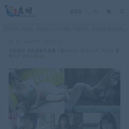
登录
当前位置：
写真网
年会员区
网红写真
写真杂志
丰田留妃 丰田露娜写真集「夏のルナ、知りたい？Vol.1」豊田ルナ 2023.06.23
>
>
>
>
akz
写真杂志
2024-01-22
丰田留妃 丰田露娜写真集「夏のルナ、知りたい？Vol.1」豊
田ルナ 2023.06.23