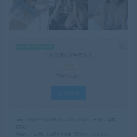
钻石免费 永久钻石免费
当前隐藏内容需要支付
1积分
已有
87
人支付
支付查看
RIPRO主题是一个优秀的主题，极致后台体验，无插件，集成会
员系统
写真网
»
丰田留妃 丰田露娜写真集「夏のルナ、知りたい？