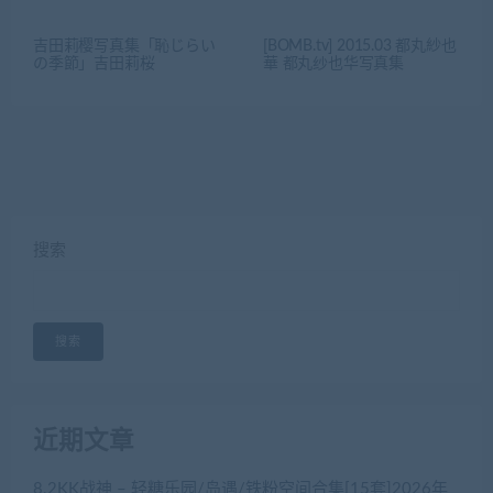
吉田莉樱写真集「恥じらい
[BOMB.tv] 2015.03 都丸紗也
の季節」吉田莉桜
華 都丸纱也华写真集
搜索
搜索
近期文章
8.2KK战神 – 轻糖乐园/岛遇/铁粉空间合集[15套]2026年