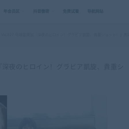
年会员区
抖音微密
免费试看
导航网站
eb] Vol.827 马场富美加『深夜のヒロイン！グラビア凱旋、貴重ショット！』
马场富美加『深夜のヒロイン！グラビア凱旋、貴重シ