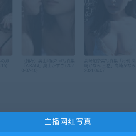
あの扉
（推荐）奥山和纱2nd写真集
高崎加奈美写真集「月刊 高
15)
『AIKAGI』奥山かずさ (202
崎かなみ 三巻」高崎かなみ
0-07-10)
2021.06.07
主播网红写真