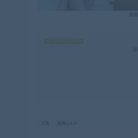
高清
钻石免费 永久钻石免费
当
写真
馬場ふみか