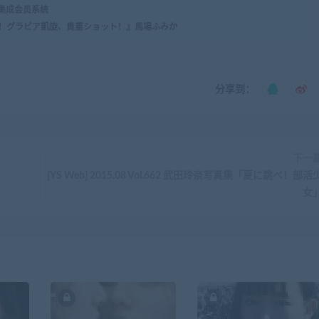
，集成会员系统
のヒロイン！グラビア凱旋、貴重ショット！』馬場ふみか
分享到：
下一
[YS Web] 2015.08 Vol.662 武田玲奈写真集「夏に跳べ！部活
女