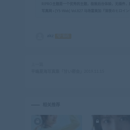
RIPRO主题是一个优秀的主题，极致后台体验，无插件
写真网
»
[YS-Web] Vol.827 马场富美加『深夜
akz
钻石
上一篇
平嶋夏海写真集「甘い密会」2019.11.15
相关推荐