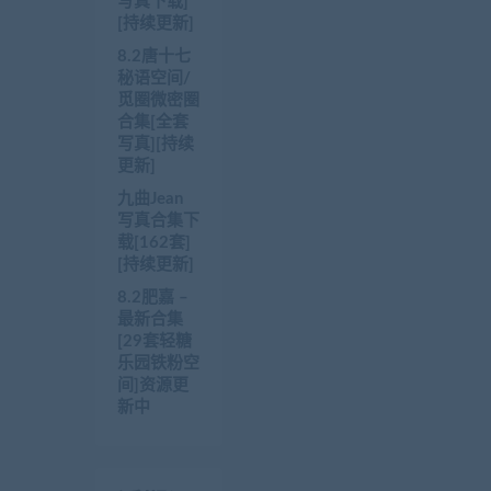
写真下载]
[持续更新]
8.2唐十七
秘语空间/
觅圈微密圈
合集[全套
写真][持续
更新]
九曲Jean
写真合集下
载[162套]
[持续更新]
8.2肥嘉 –
最新合集
[29套轻糖
乐园铁粉空
间]资源更
新中