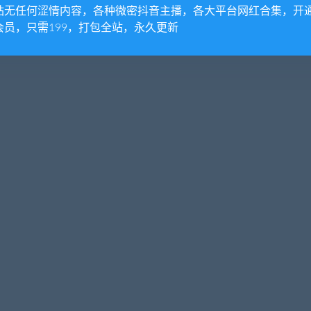
站无任何涩情内容，各种微密抖音主播，各大平台网红合集，开
会员，只需199，打包全站，永久更新