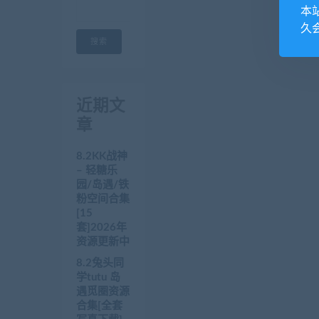
本
久
搜索
近期文
章
8.2KK战神
– 轻糖乐
园/岛遇/铁
粉空间合集
[15
套]2026年
资源更新中
8.2兔头同
学tutu 岛
遇觅圈资源
合集[全套