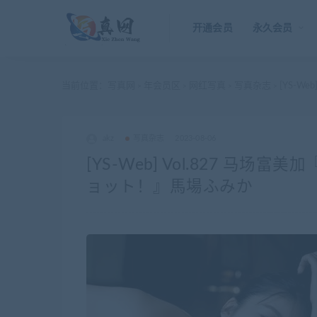
开通会员
永久会员
当前位置：
写真网
年会员区
网红写真
写真杂志
[YS-W
>
>
>
>
akz
写真杂志
2023-08-06
[YS-Web] Vol.827 
ョット！』馬場ふみか