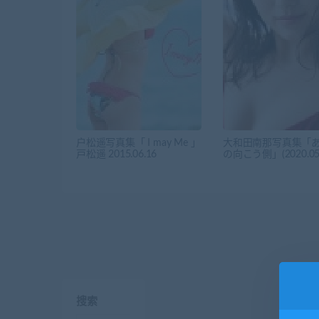
户松遥写真集「 I may Me 」
大和田南那写真集「
戸松遥 2015.06.16
の向こう側」(2020.05.
搜索