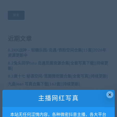
搜索
近期文章
8.2KK战神 – 轻糖乐园/岛遇/铁粉空间合集[15套]2026年
资源更新中
8.2兔头同学tutu 岛遇觅圈资源合集[全套写真下载][持续更
新]
8.2唐十七 秘语空间/觅圈微密圈合集[全套写真][持续更新]
九曲Jean 写真合集下载[162套][持续更新]
8.2肥嘉 – 最新合集[29套轻糖乐园铁粉空间]资源更新中
×
主播网红写真
近期评论
本站无任何涩情内容，各种微密抖音主播，各大平台