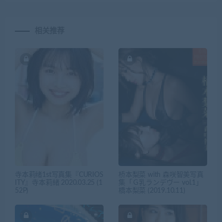
相关推荐
寺本莉绪1st写真集『CURIOS
桥本梨菜 with 森咲智美写真
ITY』寺本莉緒 2020.03.25 (1
集「Ｇ乳ランデヴー vol.1」
52P)
橋本梨菜 (2019.10.11)