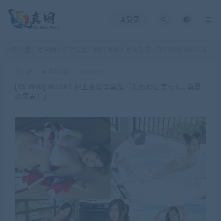
登录
当前位置：
写真网
年会员区
网红写真
写真杂志
[YS Web] Vol.561 村上友梨写真集「たわわに実った…真夏の果実！」
>
>
>
>
akz
写真杂志
2023-08-05
[YS Web] Vol.561 村上友梨写真集「たわわに実った…真夏
の果実！」