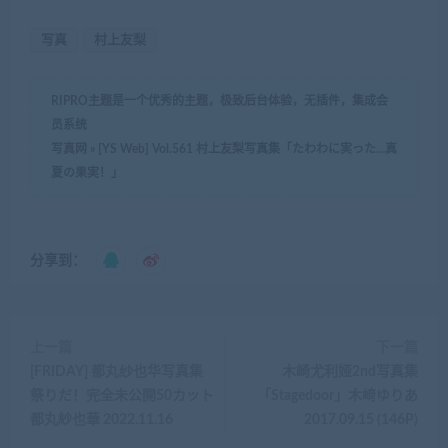
写真
村上友梨
RIPRO主题是一个优秀的主题，极致后台体验，无插件，集成会
员系统
写真网
»
[YS Web] Vol.561 村上友梨写真集「たわわに実った…真
夏の果実！」
分享到：
上一篇
下一篇
[FRIDAY] 都丸纱也华写真集
木崎尤利娅2nd写真集
祭りだ！完全未公開50カット
「Stagedoor」木﨑ゆりあ
都丸紗也華 2022.11.16
2017.09.15 (146P)