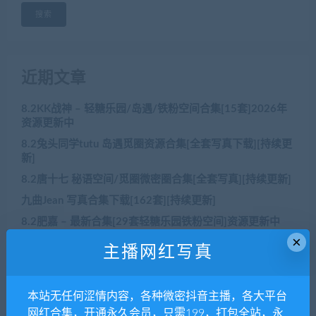
搜索
近期文章
8.2KK战神 – 轻糖乐园/岛遇/铁粉空间合集[15套]2026年
资源更新中
8.2兔头同学tutu 岛遇觅圈资源合集[全套写真下载][持续更
新]
8.2唐十七 秘语空间/觅圈微密圈合集[全套写真][持续更新]
九曲Jean 写真合集下载[162套][持续更新]
8.2肥嘉 – 最新合集[29套轻糖乐园铁粉空间]资源更新中
×
主播网红写真
近期评论
本站无任何涩情内容，各种微密抖音主播，各大平台
没有评论可显示。
网红合集，开通永久会员，只需199，打包全站，永