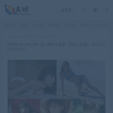
登录
当前位置：
写真网
年会员区
网红写真
写真杂志
[WPB-net] No.204 浅川梨奈写真集「記憶と記録」2017.03 (113P+4V)
>
>
>
>
akz
写真杂志
2023-08-05
[WPB-net] No.204 浅川梨奈写真集「記憶と記録」2017.03
(113P+4V)