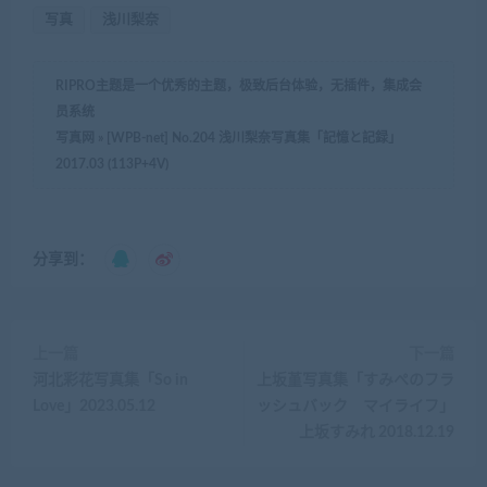
写真
浅川梨奈
RIPRO主题是一个优秀的主题，极致后台体验，无插件，集成会
员系统
写真网
»
[WPB-net] No.204 浅川梨奈写真集「記憶と記録」
2017.03 (113P+4V)
分享到：
上一篇
下一篇
河北彩花写真集「So in
上坂堇写真集「すみぺのフラ
Love」2023.05.12
ッシュバック マイライフ」
上坂すみれ 2018.12.19