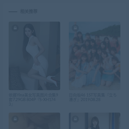
相关推荐
依娜Yina美女写真图片合集9
日向坂46 1ST写真集『立ち
套7.29GB 804P『S-XH174
漕ぎ』2019.08.28
3』