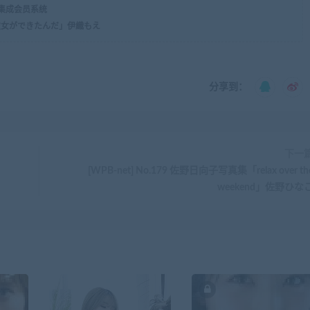
，集成会员系统
の彼女ができたんだ」伊織もえ
分享到：
下一
[WPB-net] No.179 佐野日向子写真集「relax over th
weekend」佐野ひな