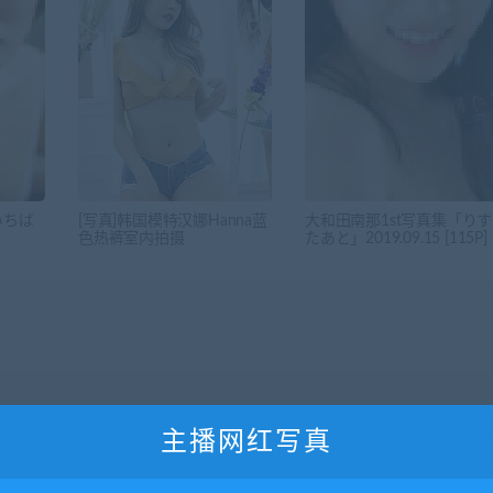
いちば
[写真]韩国模特汉娜Hanna蓝
大和田南那1st写真集「りす
色热裤室内拍摄
たあと」2019.09.15 [115P]
主播网红写真