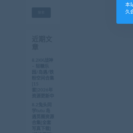
本
久
搜索
近期文
章
8.2KK战神
– 轻糖乐
园/岛遇/铁
粉空间合集
[15
套]2026年
资源更新中
8.2兔头同
学tutu 岛
遇觅圈资源
合集[全套
写真下载]