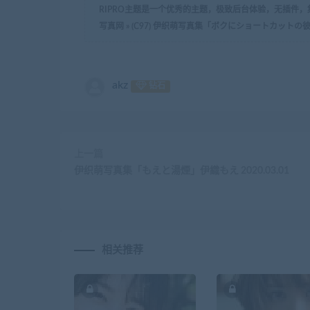
RIPRO主题是一个优秀的主题，极致后台体验，无插件
写真网
»
(C97) 伊织萌写真集「ボクにショートカット
akz
钻石
上一篇
伊织萌写真集「もえと湯煙」伊織もえ 2020.03.01
相关推荐