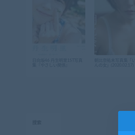
日向坂46 丹生明里1ST写真
朝比奈祐未写真集「
集『やさしい関係』
んの女」(2020.02.17)
搜索