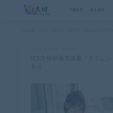
开通会员
永久会员
当前位置：
写真网
年会员区
网红写真
写真杂志
(C97
>
>
>
>
akz
写真杂志
2023-08-05
(C97) 伊织萌写真集「ボク
もえ