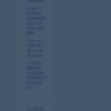
[持续更新]
8.2唐十七
秘语空间/
觅圈微密圈
合集[全套
写真][持续
更新]
九曲Jean
写真合集下
载[162套]
[持续更新]
8.2肥嘉 –
最新合集
[29套轻糖
乐园铁粉空
间]资源更
新中
近期评