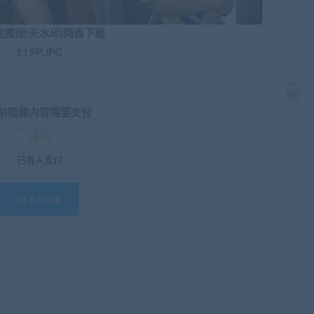
完整版|无水印|网盘下载
119P|JPG
前隐藏内容需要支付
1积分
已有
人支付
支付查看