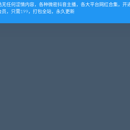
站无任何涩情内容，各种微密抖音主播，各大平台网红合集，开
会员，只需199，打包全站，永久更新