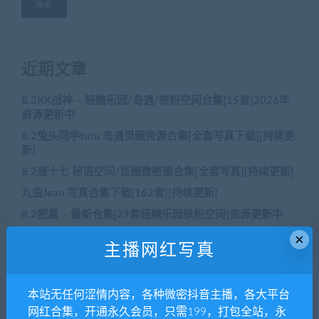
搜索
近期文章
8.2KK战神 – 轻糖乐园/岛遇/铁粉空间合集[15套]2026年
资源更新中
8.2兔头同学tutu 岛遇觅圈资源合集[全套写真下载][持续更
新]
8.2唐十七 秘语空间/觅圈微密圈合集[全套写真][持续更新]
九曲Jean 写真合集下载[162套][持续更新]
8.2肥嘉 – 最新合集[29套轻糖乐园铁粉空间]资源更新中
×
主播网红写真
近期评论
本站无任何涩情内容，各种微密抖音主播，各大平台
没有评论可显示。
网红合集，开通永久会员，只需199，打包全站，永