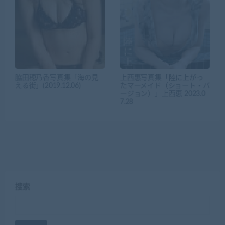
脇田穂乃香写真集「海の見
上西惠写真集「陸に上がっ
える街」(2019.12.06)
たマーメイド（ショート・バ
ージョン）」上西恵 2023.0
7.28
搜索