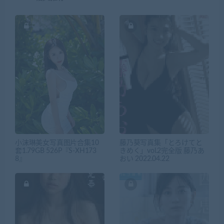
小沫琳美女写真图片合集10
藤乃葵写真集「とろけてと
套1.79GB 526P『S-XH173
きめく」vol.2完全版​ 藤乃あ
8』
おい 2022.04.22