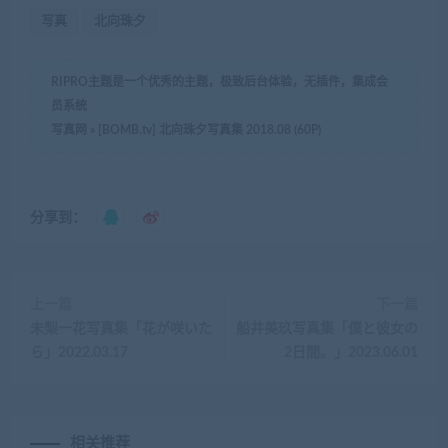
写真
北向珠夕
RIPRO主题是一个优秀的主题，极致后台体验，无插件，集成会
员系统
写真网
»
[BOMB.tv] 北向珠夕写真集 2018.08 (60P)
分享到：
上一篇
下一篇
未梨一花写真集「花が咲いた
船井美玖写真集「僕と彼女の
ら」2022.03.17
2日間。」2023.06.01
相关推荐