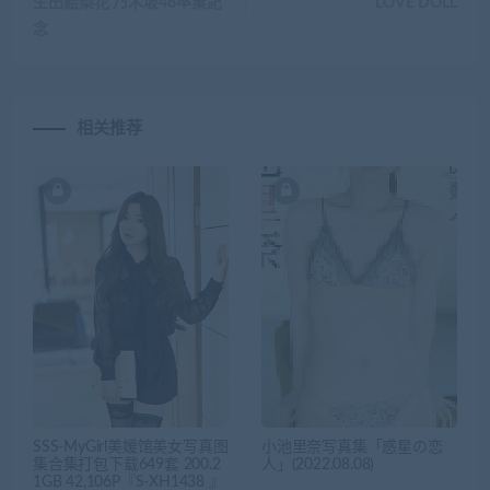
生田絵梨花 乃木坂46卒業記
LOVE DOLL
念
相关推荐
SSS-MyGirl美媛馆美女写真图
小池里奈写真集「惑星の恋
集合集打包下载649套 200.2
人」(2022.08.08)
1GB 42,106P『S-XH1438 』