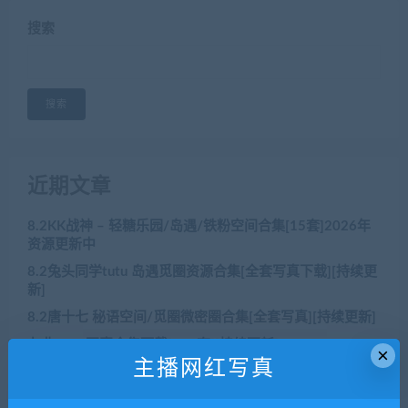
搜索
搜索
近期文章
8.2KK战神 – 轻糖乐园/岛遇/铁粉空间合集[15套]2026年
资源更新中
8.2兔头同学tutu 岛遇觅圈资源合集[全套写真下载][持续更
新]
8.2唐十七 秘语空间/觅圈微密圈合集[全套写真][持续更新]
九曲Jean 写真合集下载[162套][持续更新]
×
主播网红写真
8.2肥嘉 – 最新合集[29套轻糖乐园铁粉空间]资源更新中