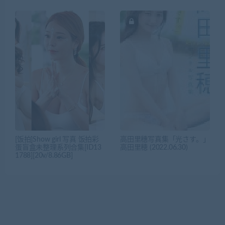
[饭拍]Show girl 写真 饭拍彩
高田里穗写真集「光さす。」
蛋盲盒未整理系列合集[ID13
高田里穂 (2022.06.30)
1788][20v/8.86GB]