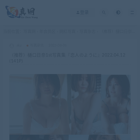
登录
当前位置：
写真网
年会员区
网红写真
写真杂志
（推荐）樋口日奈1st写真集『恋人のように』2022.04.12 (141P)
>
>
>
>
akz
写真杂志
2023-08-05
（推荐）樋口日奈1st写真集『恋人のように』2022.04.12
(141P)