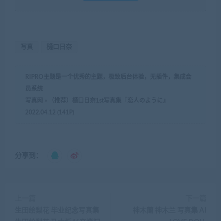
写真
樋口日奈
RIPRO主题是一个优秀的主题，极致后台体验，无插件，集成会
员系统
写真网
»
（推荐）樋口日奈1st写真集『恋人のように』
2022.04.12 (141P)
分享到：
上一篇
下一篇
生田绘梨花 毕业纪念写真集
神木蘭 神木兰 写真集 AI