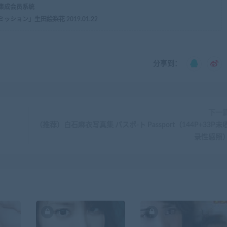
，集成会员系统
ョン」生田絵梨花 2019.01.22
分享到：
下一
（推荐）白石麻衣写真集 パスポ-ト Passport（144P+33P未
录性感照