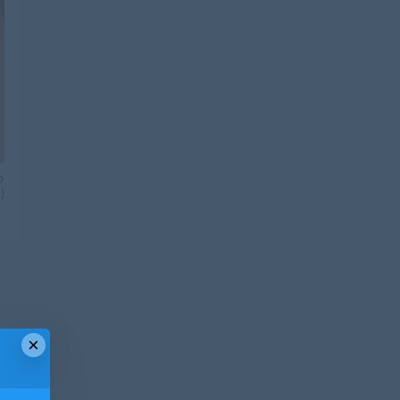
o
)
×