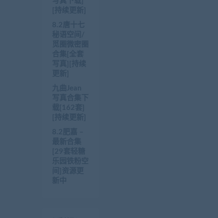
写真下载]
[持续更新]
8.2唐十七
秘语空间/
觅圈微密圈
合集[全套
写真][持续
更新]
九曲Jean
写真合集下
载[162套]
[持续更新]
8.2肥嘉 –
最新合集
[29套轻糖
乐园铁粉空
间]资源更
新中