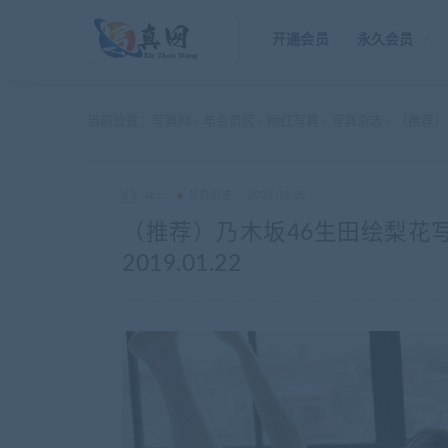
开通会员
永久会员
当前位置：
写真网
年会员区
网红写真
写真杂志
（推荐）
>
>
>
>
akz
写真杂志
2023-08-05
（推荐）乃木坂46生田绘梨花
2019.01.22