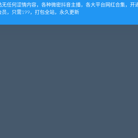
站无任何涩情内容，各种微密抖音主播，各大平台网红合集，开
会员，只需199，打包全站，永久更新