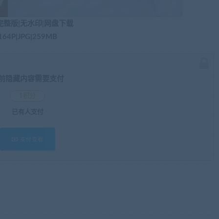
完整版|无水印|网盘下载
164P|JPG|259MB
前隐藏内容需要支付
1积分
已有
人支付
支付查看