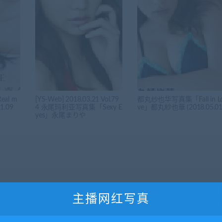
al m
[YS-Web] 2018.03.21 Vol.79
都丸纱也华写真集「Fall in L
.09
4 永尾玛利亚写真集「Sexy E
ve」都丸紗也華 (2018.05.01
yes」永尾まりや
主播网红写真