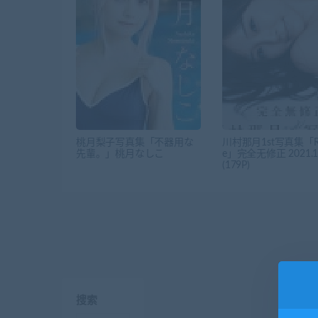
桃月梨子写真集「不器用な
川村那月1st写真集「Re
先輩。」桃月なしこ
e」完全无修正 2021.11
(179P)
搜索