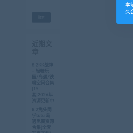
本
久
搜索
近期文
章
8.2KK战神
– 轻糖乐
园/岛遇/铁
粉空间合集
[15
套]2026年
资源更新中
8.2兔头同
学tutu 岛
遇觅圈资源
合集[全套