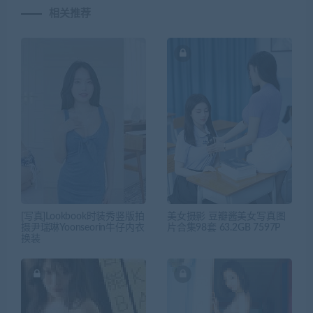
相关推荐
[写真]Lookbook时装秀竖版拍
美女摄影 豆瓣酱美女写真图
摄尹瑞琳Yoonseorin牛仔内衣
片合集98套 63.2GB 7597P
换装