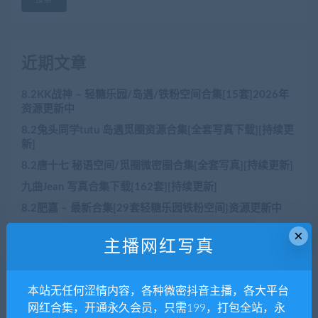
近期文章
8.2KK战神 – 轻糖乐园/岛遇/铁粉空间合集[15套]2026年
资源更新中
8.2兔头同学tutu 岛遇觅圈资源合集[全套写真下载][持续更
新]
8.2唐十七 秘语空间/觅圈微密圈合集[全套写真][持续更新]
九曲Jean 写真合集下载[162套][持续更新]
8.2肥嘉 – 最新合集[29套轻糖乐园铁粉空间]资源更新中
×
主播网红写真
近期评论
本站无任何涩情内容，各种微密抖音主播，各大平台
没有评论可显示。
网红合集，开通永久会员，只需199，打包全站，永