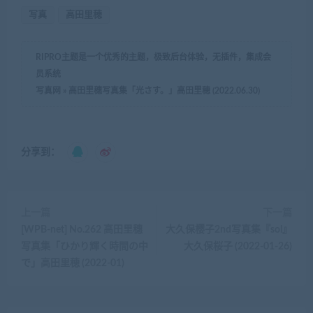
写真
高田里穂
RIPRO主题是一个优秀的主题，极致后台体验，无插件，集成会
员系统
写真网
»
高田里穗写真集「光さす。」高田里穂 (2022.06.30)
分享到：
上一篇
下一篇
[WPB-net] No.262 高田里穗
大久保樱子2nd写真集『sol』
写真集「ひかり輝く時間の中
大久保桜子 (2022-01-26)
で」高田里穂 (2022-01)