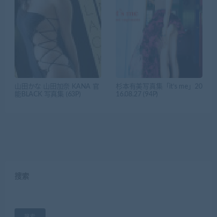
山田かな 山田加奈 KANA 官
杉本有美写真集「it’s me」20
能BLACK 写真集 (63P)
16.08.27 (94P)
搜索
搜索