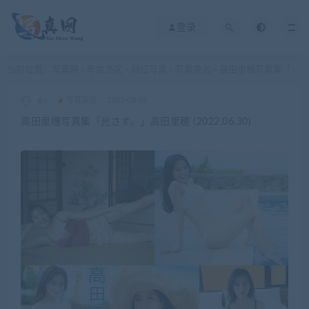
登录
当前位置：
写真网
年会员区
网红写真
写真杂志
高田里穗写真集「光さす。」高田里穂 (2022.06.30)
>
>
>
>
akz
写真杂志
2023-08-05
高田里穗写真集「光さす。」高田里穂 (2022.06.30)