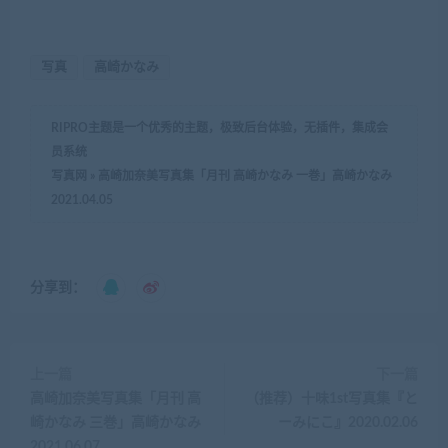
写真
高崎かなみ
RIPRO主题是一个优秀的主题，极致后台体验，无插件，集成会
员系统
写真网
»
高崎加奈美写真集「月刊 高崎かなみ 一巻」高崎かなみ
2021.04.05
分享到：
上一篇
下一篇
高崎加奈美写真集「月刊 高
（推荐）十味1st写真集『と
崎かなみ 三巻」高崎かなみ
ーみにこ』2020.02.06
2021.06.07