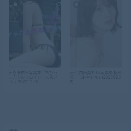
吉永亚由里写真集「ちびっ
声优 内田真礼1st写真集 摄影
こたちのヒロイン」吉永ア
集「まあやドキ」(2023.02.0
ユリ 2020.12.25
8)