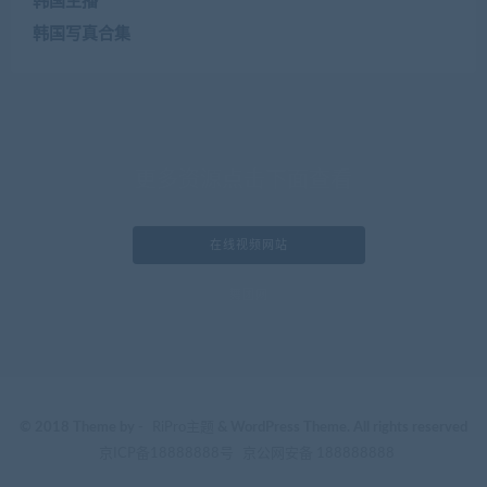
韩国主播
韩国写真合集
更多资源点击下面查看
在线视频网站
舞团网
© 2018 Theme by -
RiPro主题
& WordPress Theme. All rights reserved
京ICP备18888888号
京公网安备 188888888