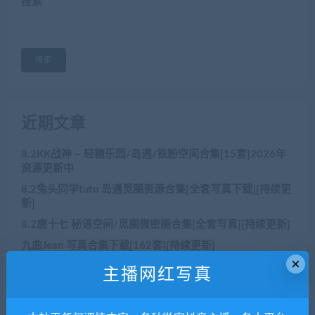
搜索
搜索
近期文章
8.2KK战神 – 轻糖乐园/岛遇/铁粉空间合集[15套]2026年
资源更新中
8.2兔头同学tutu 岛遇觅圈资源合集[全套写真下载][持续更
新]
8.2唐十七 秘语空间/觅圈微密圈合集[全套写真][持续更新]
九曲Jean 写真合集下载[162套][持续更新]
×
8.2肥嘉 – 最新合集[29套轻糖乐园铁粉空间]资源更新中
主播网红写真