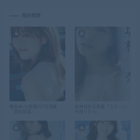
相关推荐
欅坂46 守屋茜1ST写真集
坂林佳奈写真集「ステージ
「潜在意識」
を降りたら」