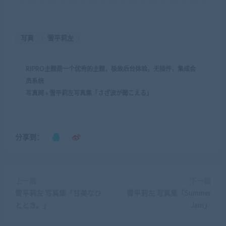
写真
雪平莉左
RIPRO主题是一个优秀的主题，极致后台体验，无插件，集成会
员系统
写真网
»
雪平莉左写真集「さざ波が聞こえる」
分享到：
上一篇
下一篇
雪平莉左 写真集「甘美なひ
雪平莉左 写真集「Summer
ととき。」
Jam」