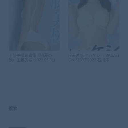
工藤美樱写真集『初夏の
(7天过期)＃バケショ VACATI
艶』工藤美桜 (2022.05.31)
ON SHOT 2023 石川澪
搜索