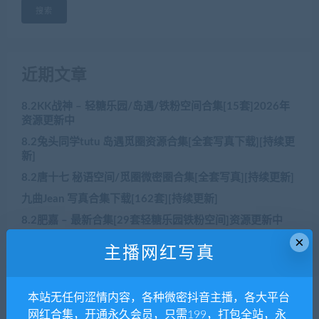
搜索
近期文章
8.2KK战神 – 轻糖乐园/岛遇/铁粉空间合集[15套]2026年
资源更新中
8.2兔头同学tutu 岛遇觅圈资源合集[全套写真下载][持续更
新]
8.2唐十七 秘语空间/觅圈微密圈合集[全套写真][持续更新]
九曲Jean 写真合集下载[162套][持续更新]
8.2肥嘉 – 最新合集[29套轻糖乐园铁粉空间]资源更新中
×
主播网红写真
近期评论
本站无任何涩情内容，各种微密抖音主播，各大平台
没有评论可显示。
网红合集，开通永久会员，只需199，打包全站，永