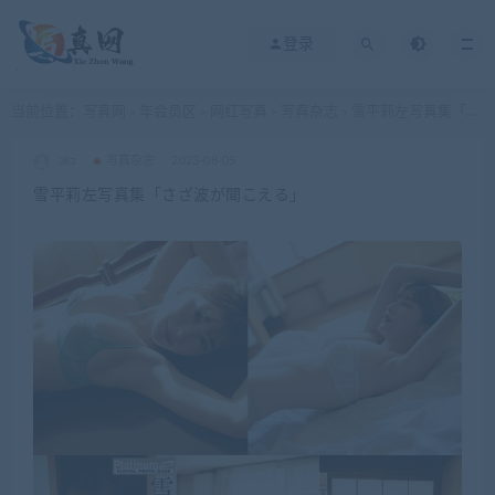
登录
当前位置：
写真网
年会员区
网红写真
写真杂志
雪平莉左写真集「さざ波が聞こえる」
>
>
>
>
akz
写真杂志
2023-08-05
雪平莉左写真集「さざ波が聞こえる」