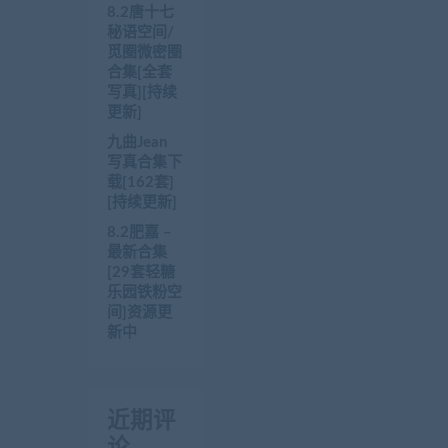
8.2唐十七
秘语空间/
觅圈微密圈
合集[全套
写真][持续
更新]
九曲Jean
写真合集下
载[162套]
[持续更新]
8.2肥嘉 –
最新合集
[29套轻糖
乐园铁粉空
间]资源更
新中
近期评
论