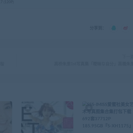
(120P)
分享到：
下一
美桜
高桥朱里1st写真集「曖昧な自分」高橋朱