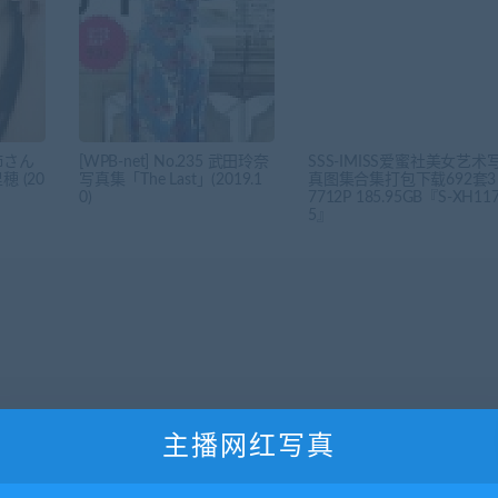
姉さん
[WPB-net] No.235 武田玲奈
SSS-IMISS爱蜜社美女艺术
 (20
写真集「The Last」(2019.1
真图集合集打包下载692套3
0)
7712P 185.95GB『S-XH11
5』
主播网红写真