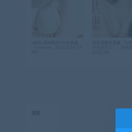
(推荐) 菊地姫奈2nd写真集
高田里穗写真集「お
「moment」2023.02.14 (14
が大好きだ！」高田里穂
4P)
22.03.24)
搜索