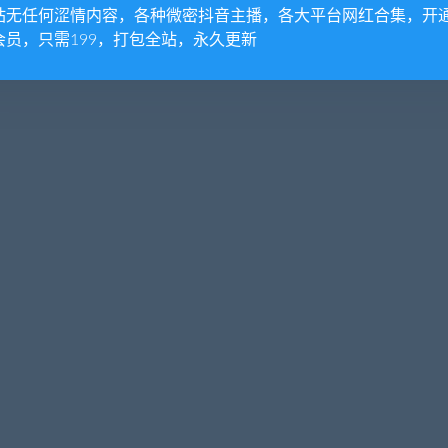
站无任何涩情内容，各种微密抖音主播，各大平台网红合集，开
会员，只需199，打包全站，永久更新