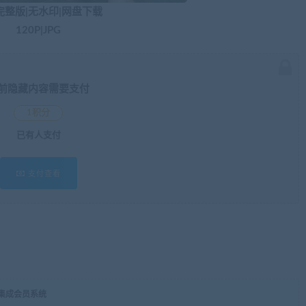
完整版|无水印|网盘下载
120P|JPG
前隐藏内容需要支付
1积分
已有
人支付
支付查看
，集成会员系统