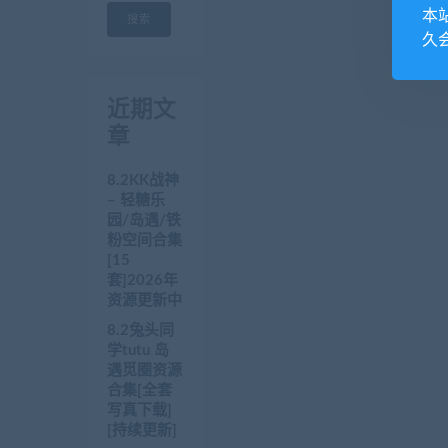
本
搜索
久
近期文
章
8.2KK战神
– 轻糖乐
园/岛遇/铁
粉空间合集
[15
套]2026年
资源更新中
8.2兔头同
学tutu 岛
遇觅圈资源
合集[全套
写真下载]
[持续更新]