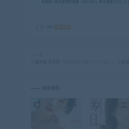
写真网
»
铃木爱理写真集「NECTAR」鈴木愛理 2022.11.17 
akz
钻石
上一篇
工藤美樱 写真集「光のなかで立っていてね。」 工藤
相关推荐