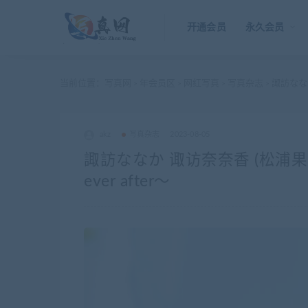
开通会员
永久会员
当前位置：
写真网
年会员区
网红写真
写真杂志
諏訪ななか 
>
>
>
>
akz
写真杂志
2023-08-05
諏訪ななか 诹访奈奈香 (松浦果南
ever after～