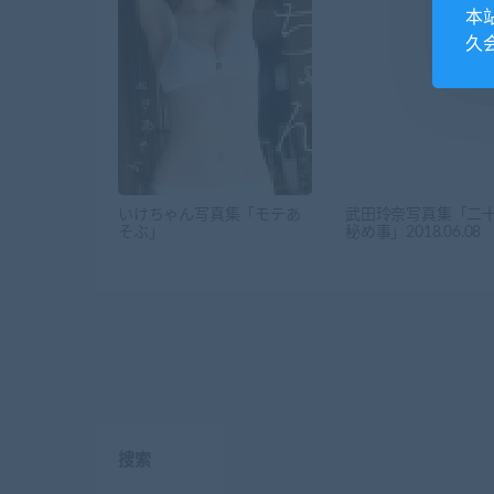
本
久
いけちゃん写真集「モテあ
武田玲奈写真集「二
そぶ」
秘め事」2018.06.08
搜索