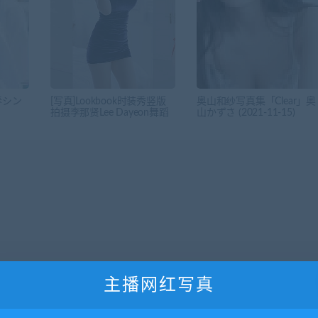
春シン
[写真]Lookbook时装秀竖版
奥山和纱写真集「Clear」奥
」
拍摄李那贤Lee Dayeon舞蹈
山かずさ (2021-11-15)
主播网红写真