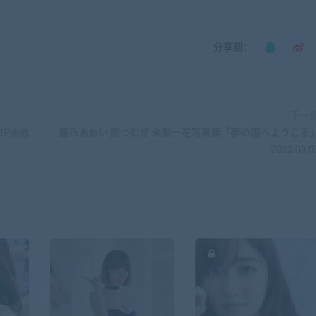
分享到：
下一
33P未收
藤乃あおい 原つむぎ 未梨一花写真集「夢の国へようこそ
2022.03.0