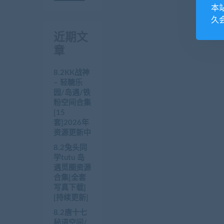
本
久
近期文
章
8.2KK战神
– 轻糖乐
园/岛遇/铁
粉空间合集
[15
套]2026年
资源更新中
8.2兔头同
学tutu 岛
遇觅圈资源
合集[全套
写真下载]
[持续更新]
8.2唐十七
秘语空间/