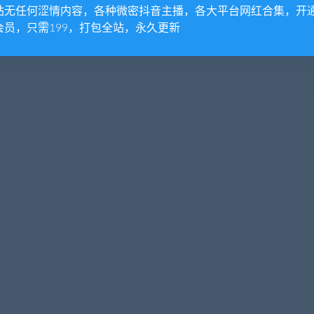
站无任何涩情内容，各种微密抖音主播，各大平台网红合集，开
会员，只需199，打包全站，永久更新