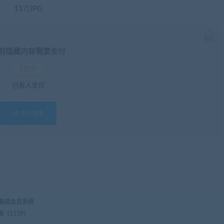
117|JPG
前隐藏内容需要支付
1积分
已有
人支付
支付查看
，集成会员系统
調（117P）