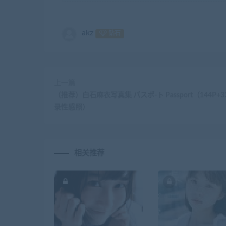
akz
钻石
上一篇
（推荐）白石麻衣写真集 パスポ-ト Passport（144P+
录性感照）
相关推荐