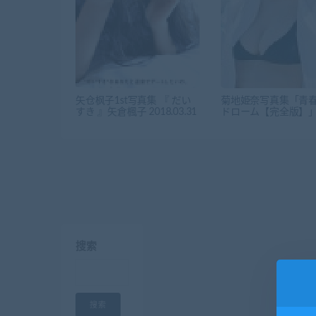
矢仓枫子1st写真集 『 だい
菊地姫奈写真集「青
すき 』矢倉楓子 2018.03.31
ドローム【完全版】
搜索
搜索