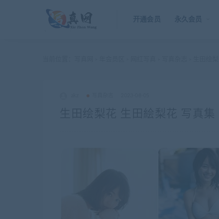
开通会员
永久会员
当前位置：
写真网
年会员区
网红写真
写真杂志
生田绘梨花 
>
>
>
>
akz
写真杂志
2023-08-05
生田绘梨花 生田絵梨花 写真集 – M