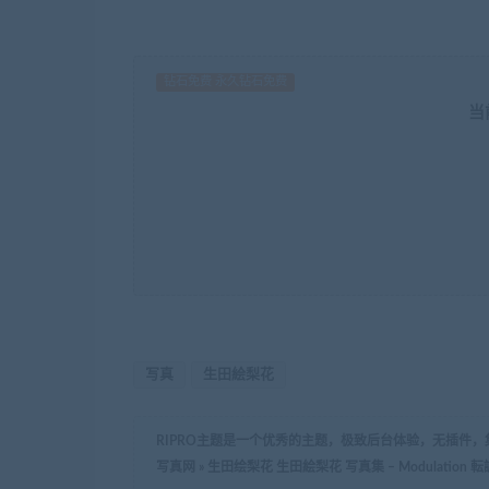
钻石免费 永久钻石免费
当
写真
生田絵梨花
RIPRO主题是一个优秀的主题，极致后台体验，无插件
写真网
»
生田绘梨花 生田絵梨花 写真集 – Modulation 転