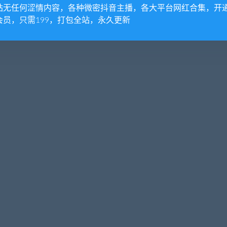
站无任何涩情内容，各种微密抖音主播，各大平台网红合集，开
会员，只需199，打包全站，永久更新