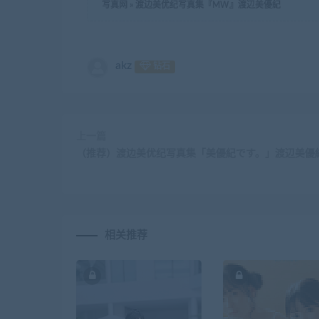
写真网
»
渡边美优纪写真集『MW』渡辺美優紀
akz
钻石
上一篇
（推荐）渡边美优纪写真集「美優紀です。」渡辺美優
相关推荐