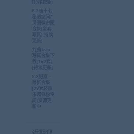
[持续更新]
8.2唐十七
秘语空间/
觅圈微密圈
合集[全套
写真][持续
更新]
九曲Jean
写真合集下
载[162套]
[持续更新]
8.2肥嘉 –
最新合集
[29套轻糖
乐园铁粉空
间]资源更
新中
近期评