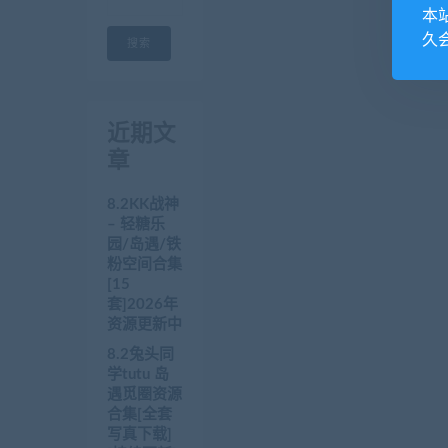
本
久
搜索
近期文
章
8.2KK战神
– 轻糖乐
园/岛遇/铁
粉空间合集
[15
套]2026年
资源更新中
8.2兔头同
学tutu 岛
遇觅圈资源
合集[全套
写真下载]