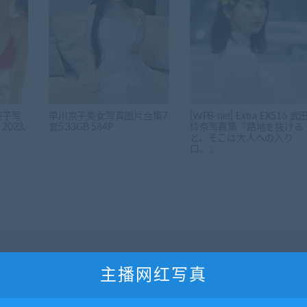
瑛子写
早川京子美女写真图片合集7
[WPB-net] Extra EX516 武
023.
套5.33GB 584P
玲奈写真集『路地を抜ける
と、そこは大人への入り
口。』
主播网红写真