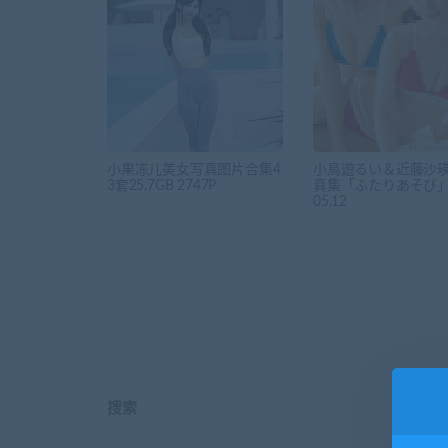
小果冻儿美女写真图片合集4
小鳥遊るい＆近藤沙
3套25.7GB 2747P
真集「ふたりあそび」2
05.12
搜索