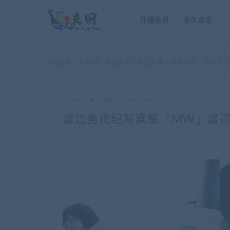
开通会员
永久会员
当前位置：
写真网
年会员区
网红写真
写真杂志
渡边美优
>
>
>
>
akz
写真杂志
2023-08-05
渡边美优纪写真集『MW』渡