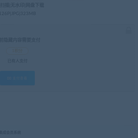
扫描|无水印|网盘下载
126P|JPG|323MB
前隐藏内容需要支付
1积分
已有
人支付
支付查看
，集成会员系统