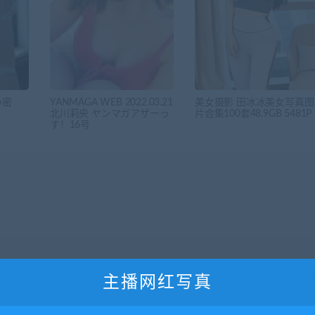
い密
YANMAGA WEB 2022.03.21
美女摄影 田冰冰美女写真图
北川莉央 ヤンマガアザーっ
片合集100套48.9GB 5481P
す！16号
主播网红写真