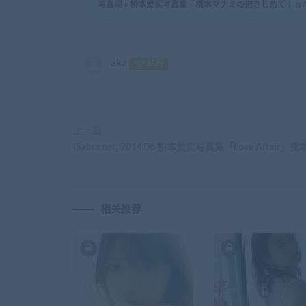
写真网
»
桥本爱实写真集「橋本マナミの抱きしめてｉｎハワイ
akz
钻石
上一篇
[Sabra.net] 2014.06 桥本爱实写真集「Love Affair
相关推荐