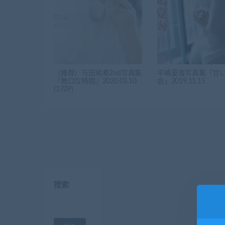
（推荐）与田祐希2nd写真集
平嶋夏海写真集「甘
『無口な時間』2020.03.10
会」2019.11.15
(172P)
搜索