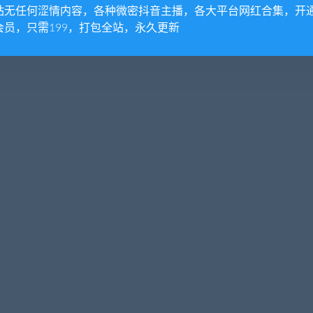
站无任何涩情内容，各种微密抖音主播，各大平台网红合集，开
会员，只需199，打包全站，永久更新