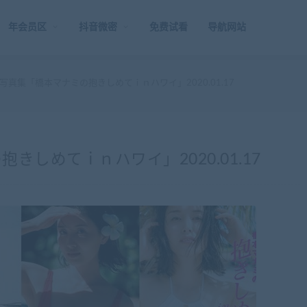
年会员区
抖音微密
免费试看
导航网站
写真集「橋本マナミの抱きしめてｉｎハワイ」2020.01.17
しめてｉｎハワイ」2020.01.17