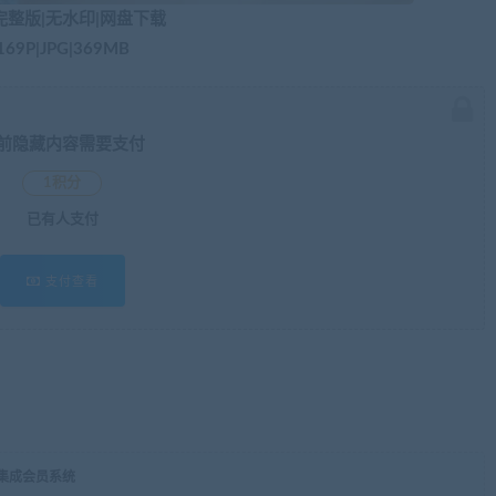
完整版|无水印|网盘下载
169P|JPG|369MB​
前隐藏内容需要支付
1积分
已有
人支付
支付查看
，集成会员系统