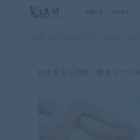
开通会员
永久会员
当前位置：
写真网
年会员区
网红写真
写真杂志
桥本爱实
>
>
>
>
akz
写真杂志
2023-08-05
桥本爱实写真集「橋本マナミの抱き