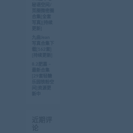
秘语空间/
觅圈微密圈
合集[全套
写真][持续
更新]
九曲Jean
写真合集下
载[162套]
[持续更新]
8.2肥嘉 –
最新合集
[29套轻糖
乐园铁粉空
间]资源更
新中
近期评
论