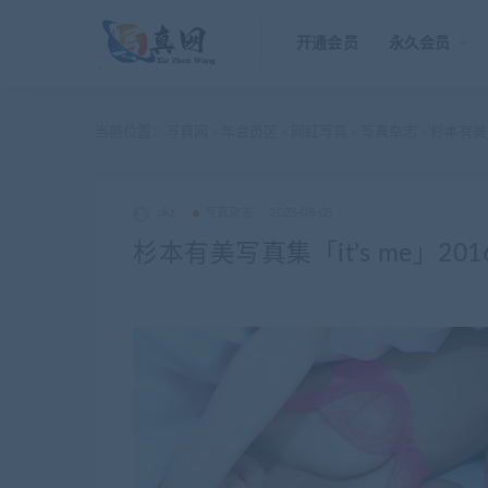
开通会员
永久会员
当前位置：
写真网
年会员区
网红写真
写真杂志
杉本有美写真
>
>
>
>
akz
写真杂志
2023-08-05
杉本有美写真集「it’s me」2016.0