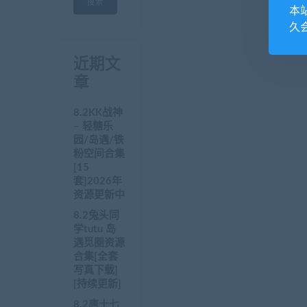
搜索
本
久
近期文
章
8.2KK战神
– 轻糖乐
园/岛遇/铁
粉空间合集
[15
套]2026年
资源更新中
8.2兔头同
学tutu 岛
遇觅圈资源
合集[全套
写真下载]
[持续更新]
8.2唐十七