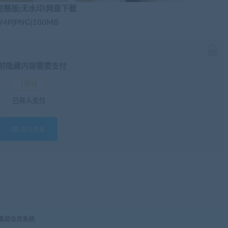
完整版|无水印|网盘下载
94P|PNG|100MB
前隐藏内容需要支付
1积分
已有
人支付
支付查看
，集成会员系统