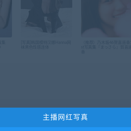
真集
[写真]韩国模特汉娜Hanna网
（推荐）乃木坂46贺喜遥香
0
袜黑色性感连体
st写真集『まっさら』賀喜
香
主播网红写真