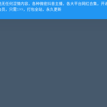
站无任何涩情内容，各种微密抖音主播，各大平台网红合集，开
会员，只需199，打包全站，永久更新