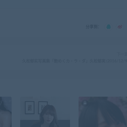
分享到：
下一
久松郁实写真集「艶めくカ・ラ・ダ」久松郁実 (2016/12/9