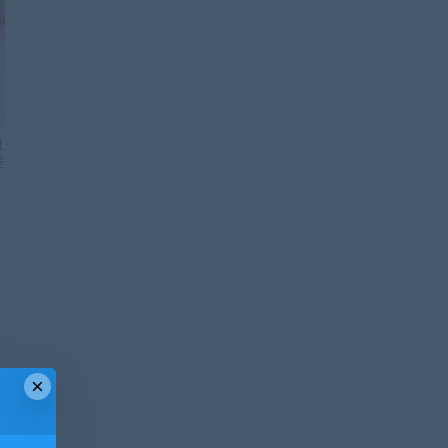
1
遥
×