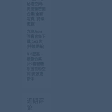
秘语空间/
觅圈微密圈
合集[全套
写真][持续
更新]
九曲Jean
写真合集下
载[162套]
[持续更新]
8.2肥嘉 –
最新合集
[29套轻糖
乐园铁粉空
间]资源更
新中
近期评
论