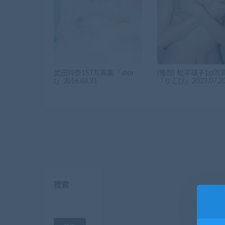
武田玲奈1ST写真集「shor
(推荐) 松平璃子1st写
t」2016.03.31
「りこぴ」2023.07.2
搜索