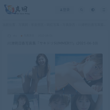
登录
当前位置：
写真网
年会员区
网红写真
写真杂志
川津明日香写真集「サキドリSUMMER!!!」(2021-06-10)
>
>
>
>
akz
写真杂志
2023-08-05
川津明日香写真集「サキドリSUMMER!!!」(2021-06-10)