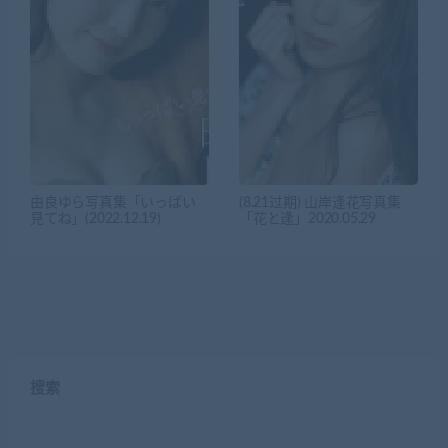
由良ゆら写真集「いっぱい
(8.21过期) 山岸逢花写真集
見てね」(2022.12.19)
「花と逢」2020.05.29
搜索