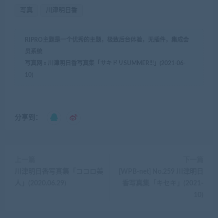
写真
川津明日香
RIPRO主题是一个优秀的主题，极致后台体验，无插件，集成会
员系统
写真网
»
川津明日香写真集「サキドリSUMMER!!!」(2021-06-
10)
分享到：
上一篇
下一篇
川津明日香写真集「ココロ美
[WPB-net] No.259 川津明日
人」(2020.06.29)
香写真集「キセキ」(2021-
10)