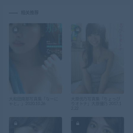
相关推荐
大和田南那写真集「なーに
大原优乃写真集「ちょっぴ
ゃと。」2020.10.26
りオトナ」大原優乃 2017.1
2.22