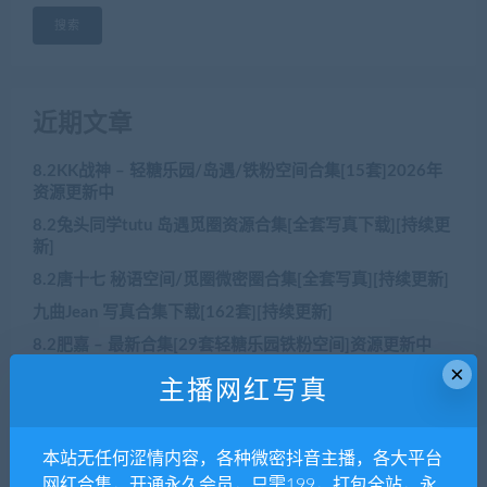
搜索
近期文章
8.2KK战神 – 轻糖乐园/岛遇/铁粉空间合集[15套]2026年
资源更新中
8.2兔头同学tutu 岛遇觅圈资源合集[全套写真下载][持续更
新]
8.2唐十七 秘语空间/觅圈微密圈合集[全套写真][持续更新]
九曲Jean 写真合集下载[162套][持续更新]
8.2肥嘉 – 最新合集[29套轻糖乐园铁粉空间]资源更新中
×
主播网红写真
近期评论
本站无任何涩情内容，各种微密抖音主播，各大平台
网红合集，开通永久会员，只需199，打包全站，永
没有评论可显示。