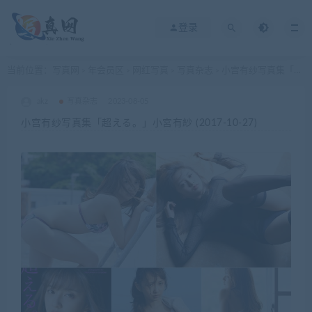
登录
当前位置：
写真网
年会员区
网红写真
写真杂志
小宫有纱写真集「超える。」小宮有紗 (2017-10-27)
>
>
>
>
akz
写真杂志
2023-08-05
小宫有纱写真集「超える。」小宮有紗 (2017-10-27)