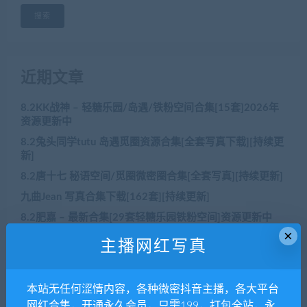
搜索
近期文章
8.2KK战神 – 轻糖乐园/岛遇/铁粉空间合集[15套]2026年
资源更新中
8.2兔头同学tutu 岛遇觅圈资源合集[全套写真下载][持续更
新]
8.2唐十七 秘语空间/觅圈微密圈合集[全套写真][持续更新]
九曲Jean 写真合集下载[162套][持续更新]
8.2肥嘉 – 最新合集[29套轻糖乐园铁粉空间]资源更新中
×
主播网红写真
近期评论
本站无任何涩情内容，各种微密抖音主播，各大平台
网红合集，开通永久会员，只需199，打包全站，永
没有评论可显示。