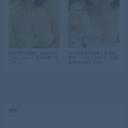
相乐伊织写真集「Memories
长泽茉里奈写真集「長澤茉
～prologue～」相楽伊織 202
里奈×らーめん再遊記」長澤
3.09.11
茉里奈 (2022.10.28)
搜索