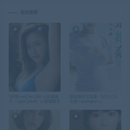
相关推荐
[WPB-net] No.280 小岛瑠璃
菊地姫奈写真集「好きにな
子「Lapis Lazuli」小島瑠璃子
る旅～prologue～」