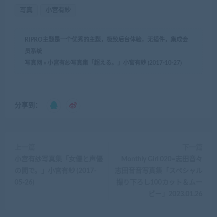
写真
小宮有紗
RIPRO主题是一个优秀的主题，极致后台体验，无插件，集成会
员系统
写真网
»
小宫有纱写真集「超える。」小宮有紗 (2017-10-27)
分享到：
上一篇
下一篇
小宫有纱写真集「女優と声優
Monthly Girl 020=志田音々
の間で。」小宮有紗 (2017-
志田音音写真集「スペシャル
05-26)
撮り下ろし100カット＆ムー
ビー」2023.01.26