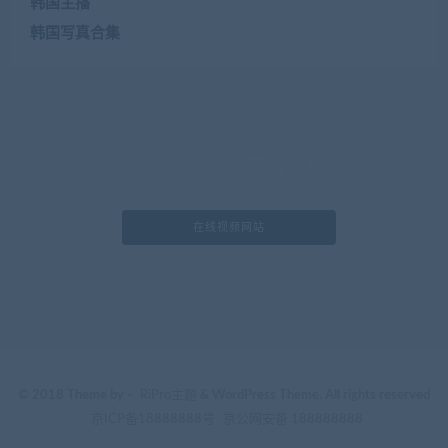
韩国主播
韩国写真合集
更多资源点击下面查看
在线视频网站
舞团网
© 2018 Theme by -
RiPro主题
& WordPress Theme. All rights reserved
京ICP备18888888号
京公网安备 188888888