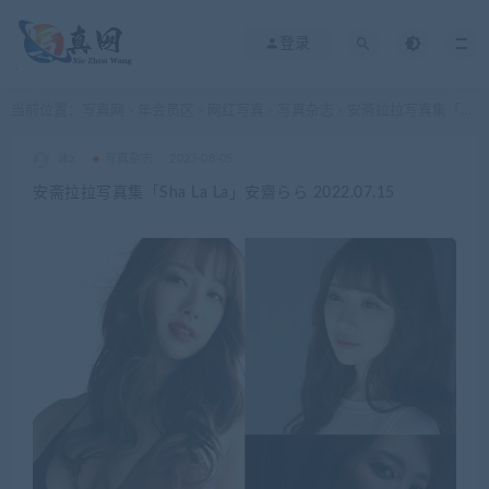
登录
当前位置：
写真网
年会员区
网红写真
写真杂志
安斋拉拉写真集「Sha La La」安齋らら 2022.07.15
>
>
>
>
akz
写真杂志
2023-08-05
安斋拉拉写真集「Sha La La」安齋らら 2022.07.15