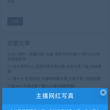
搜索
搜索
近期文章
8.2KK战神 – 轻糖乐园/岛遇/铁粉空间合集[15套]2026年
资源更新中
8.2兔头同学tutu 岛遇觅圈资源合集[全套写真下载][持续更
新]
8.2唐十七 秘语空间/觅圈微密圈合集[全套写真][持续更新]
九曲Jean 写真合集下载[162套][持续更新]
×
8.2肥嘉 – 最新合集[29套轻糖乐园铁粉空间]资源更新中
主播网红写真