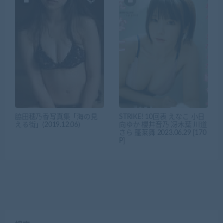
脇田穂乃香写真集「海の見
STRIKE! 10回表 えなこ 小日
える街」(2019.12.06)
向ゆか 櫻井音乃 冴木葉 川道
さら 蓬莱舞 2023.06.29 [170
P]