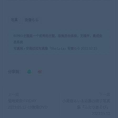
写真
安齋らら
RIPRO主题是一个优秀的主题，极致后台体验，无插件，集成会
员系统
写真网
»
安斋拉拉写真集「Sha La La」安齋らら 2022.07.15
分享到：
上一篇
下一篇
菊地姫奈 FRIDAY
小鳥遊るい＆近藤沙瑛子写真
2023.05.12-19附录DVD
集「ふたりあそび」
2023.05.12