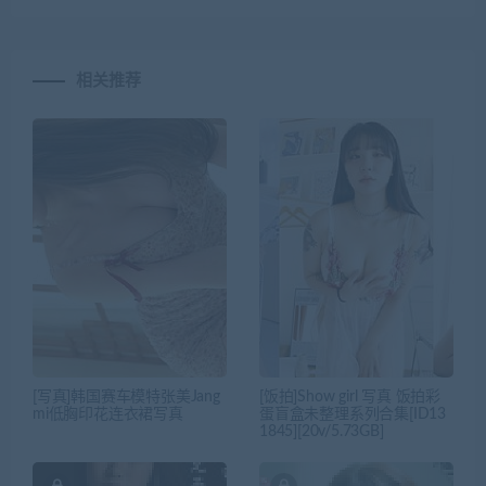
相关推荐
[写真]韩国赛车模特张美Jang
[饭拍]Show girl 写真 饭拍彩
mi低胸印花连衣裙写真
蛋盲盒未整理系列合集[ID13
1845][20v/5.73GB]