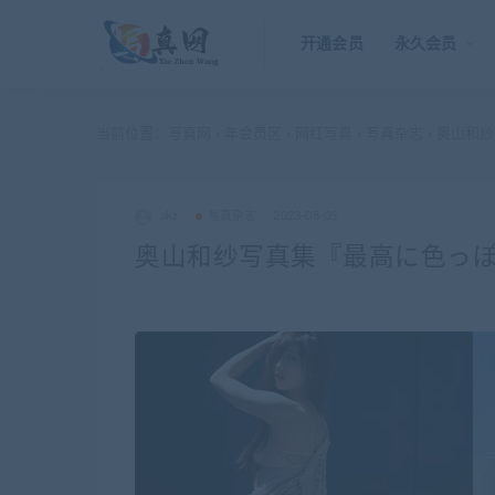
开通会员
永久会员
当前位置：
写真网
年会员区
网红写真
写真杂志
奥山和纱
>
>
>
>
akz
写真杂志
2023-08-05
奥山和纱写真集『最高に色っ