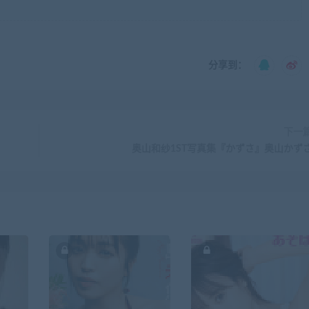
分享到：
下一
奥山和纱1ST写真集『かずさ』奥山かず