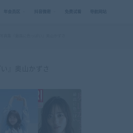
年会员区
抖音微密
免费试看
导航网站
写真集『最高に色っぽい』奥山かずさ
ぽい』奥山かずさ