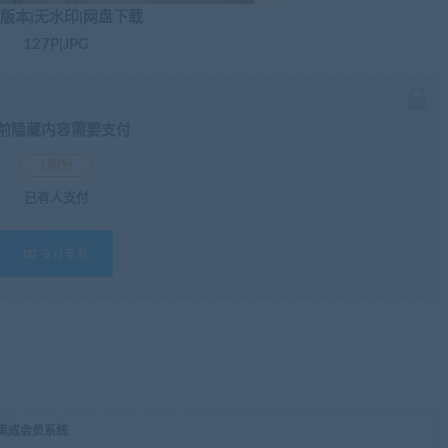
版本|无水印|网盘下载
127P|JPG
前隐藏内容需要支付
1积分
已有
人支付
支付查看
，集成会员系统