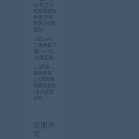
秘语空间/
觅圈微密圈
合集[全套
写真][持续
更新]
九曲Jean
写真合集下
载[162套]
[持续更新]
8.2肥嘉 –
最新合集
[29套轻糖
乐园铁粉空
间]资源更
新中
近期评
论