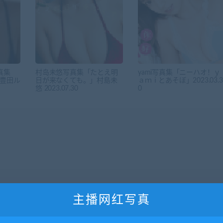
真集
村岛未悠写真集「たとえ明
yami写真集「ニーハオ！ｙ
豊田ル
日が来なくても。」村島未
ａｍｉとあそぼ」2023.03.3
悠 2023.07.30
0
主播网红写真