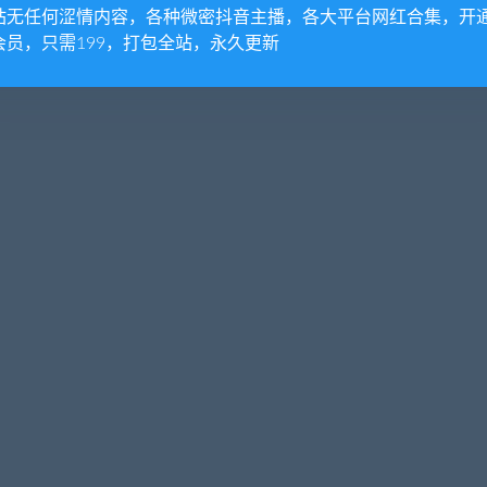
站无任何涩情内容，各种微密抖音主播，各大平台网红合集，开
会员，只需199，打包全站，永久更新