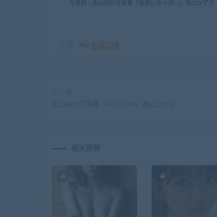
写真网
»
奥山和纱写真集『最高に色っぽい』奥山かずさ
akz
钻石
上一篇
奥山和纱写真集「PASSION」奥山かずさ
相关推荐