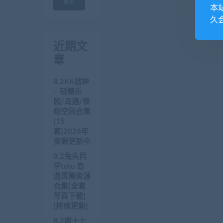
搜索
本
久
近期文
章
8.2KK战神
– 轻糖乐
园/岛遇/铁
粉空间合集
[15
套]2026年
资源更新中
8.2兔头同
学tutu 岛
遇觅圈资源
合集[全套
写真下载]
[持续更新]
8.2唐十七