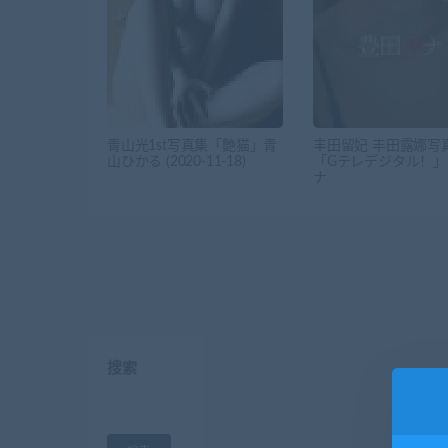
青山光1st写真集「艶猫」青
丰田留妃 丰田露娜写
山ひかる (2020-11-18)
「Gテレデジタル！」
ナ
搜索