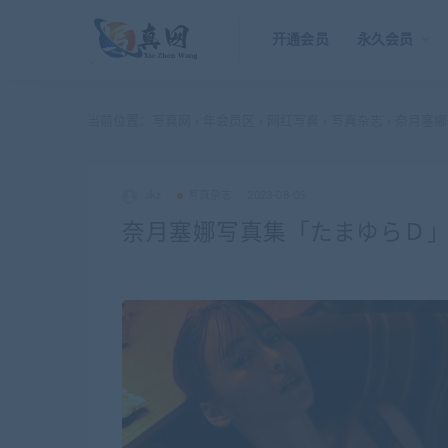
开通会员
永久会员
当前位置：
写真网
年会员区
网红写真
写真杂志
奈月塞娜写
>
>
>
>
akz
写真杂志
2023-08-05
奈月塞娜写真集「たまゆらＤ」赤濑未