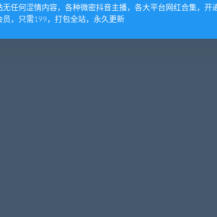
站无任何涩情内容，各种微密抖音主播，各大平台网红合集，开
会员，只需199，打包全站，永久更新