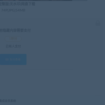
完整版|无水印|网盘下载
74P|JPG|54MB
前隐藏内容需要支付
1积分
已有
人支付
支付查看
，集成会员系统