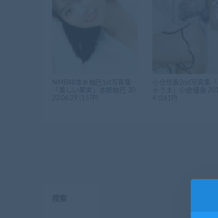
NMB48本乡柚巴1st写真集
小仓优香2nd写真集
「美しい果実」本郷柚巴 20
ゃうま」小倉優香 2019
22.06.29 (157P)
4 (161P)
搜索