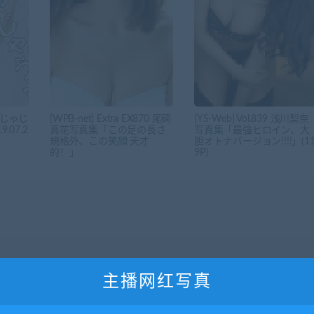
「じゃじ
[WPB-net] Extra EX870 尾碕
[YS-Web] Vol.839 浅川梨奈
.07.2
真花写真集「この足の長さ
写真集「最強ヒロイン、大
規格外、この笑顔 天才
胆オトナバージョン!!!!」(1
的！」
9P）
主播网红写真