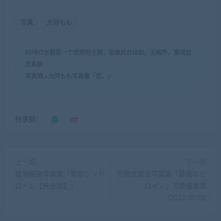
写真
大河もも
RIPRO主题是一个优秀的主题，极致后台体验，无插件，集成会
员系统
写真网
»
大河もも写真集「恋。」
分享到：
上一篇
下一篇
菊地姫奈写真集「青春シンド
芳贺优里亚写真集「最高のヒ
ローム【完全版】」
ロイン」芳賀優里亜
(2022.10.03)