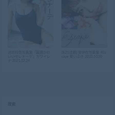
河井玲奈写真集「最嬌かわ
(8.21过期) 葵伊吹写真集 #Es
いいセレナーデ」カワイレ
cape 葵いぶき 2022.10.10
ナ 2021.12.24
搜索