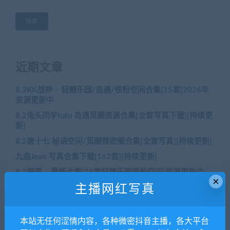
搜索
近期文章
8.2KK战神 – 轻糖乐园/岛遇/铁粉空间合集[15套]2026年
资源更新中
8.2兔头同学tutu 岛遇觅圈资源合集[全套写真下载][持续更
新]
8.2唐十七 秘语空间/觅圈微密圈合集[全套写真][持续更新]
九曲Jean 写真合集下载[162套][持续更新]
8.2肥嘉 – 最新合集[29套轻糖乐园铁粉空间]资源更新中
×
主播网红写真
近期评论
本站无任何涩情内容，各种微密抖音主播，各大平台