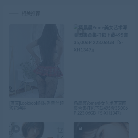
相关推荐
[写真]Lookbook时装秀黑丝超
杨晨晨Yome美女艺术写真图
短裙换装
集合集打包下载495套35,006
P 223.06GB『S-XH1347』