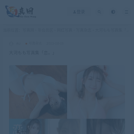
登录
当前位置：
写真网
年会员区
网红写真
写真杂志
大河もも写真集「恋。」
>
>
>
>
akz
写真杂志
2023-08-05
大河もも写真集「恋。」