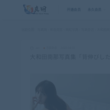
开通会员
永久会员
当前位置：
写真网
年会员区
网红写真
写真杂志
大和田南那
>
>
>
>
akz
写真杂志
2023-08-05
大和田南那写真集「背伸びしたいころ