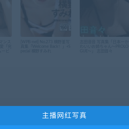
4 マンス
[WPB-net] No.273 横野堇写
志田音音 写真集「日本一か
崎愛「完
真集「Welcome Back！」+S
わいいお姉ちゃん～PROLO
ムービ
pecial 横野すみれ
GUE～」 志田音々
主播网红写真