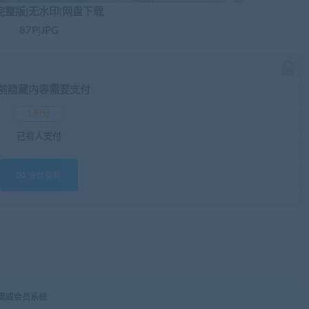
完整版|无水印|网盘下载
87P|JPG
前隐藏内容需要支付
1积分
已有
人支付
支付查看
，集成会员系统