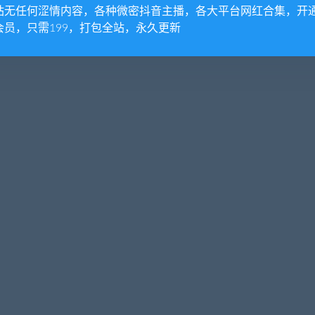
站无任何涩情内容，各种微密抖音主播，各大平台网红合集，开
会员，只需199，打包全站，永久更新