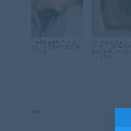
卫藤美彩写真集「話を聞こ
[FRIDAY] 2022.02.2
うか。」衛藤美彩 2017.04.2
リーガール009＝篠
6 (132P)
全未公開30カット＆
ー」筱崎爱
搜索