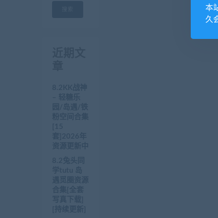
本
搜索
久
近期文
章
8.2KK战神
– 轻糖乐
园/岛遇/铁
粉空间合集
[15
套]2026年
资源更新中
8.2兔头同
学tutu 岛
遇觅圈资源
合集[全套
写真下载]
[持续更新]