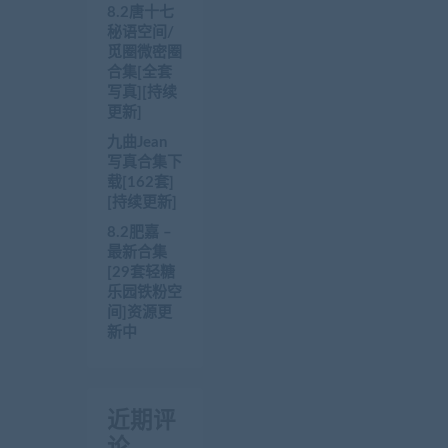
8.2唐十七
秘语空间/
觅圈微密圈
合集[全套
写真][持续
更新]
九曲Jean
写真合集下
载[162套]
[持续更新]
8.2肥嘉 –
最新合集
[29套轻糖
乐园铁粉空
间]资源更
新中
近期评
论