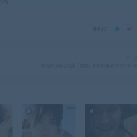
29)
分享到：
下一
都丸纱也华写真集「誘惑」都丸紗也華 (2017.06.30