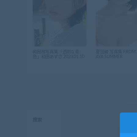
和田梓写真集「透明な青
夏目綾 写真集 FROM 
色」和田あずさ 2023.01.10
AYA SUMMER
搜索