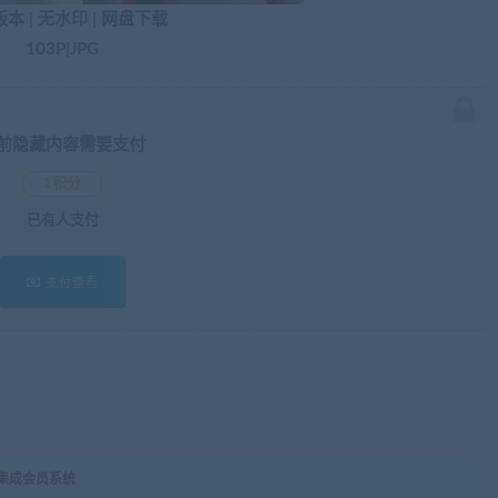
本 | 无水印 | 网盘下载
103P|JPG
前隐藏内容需要支付
1积分
已有
人支付
支付查看
，集成会员系统