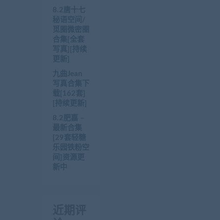
8.2唐十七
秘语空间/
觅圈微密圈
合集[全套
写真][持续
更新]
九曲Jean
写真合集下
载[162套]
[持续更新]
8.2肥嘉 –
最新合集
[29套轻糖
乐园铁粉空
间]资源更
新中
近期评