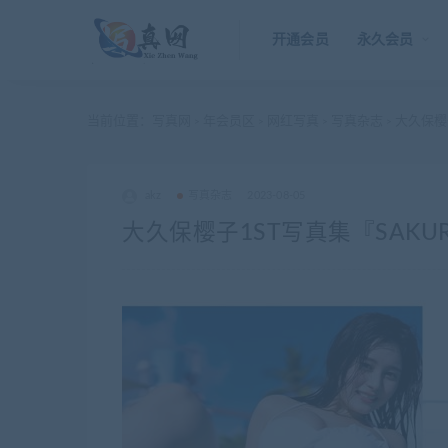
开通会员
永久会员
当前位置：
写真网
年会员区
网红写真
写真杂志
大久保樱子
>
>
>
>
akz
写真杂志
2023-08-05
大久保樱子1ST写真集『SAKU