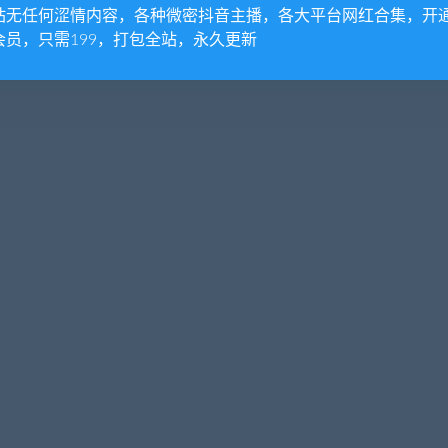
站无任何涩情内容，各种微密抖音主播，各大平台网红合集，开
会员，只需199，打包全站，永久更新