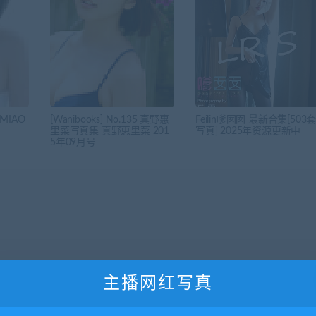
MIAO
[Wanibooks] No.135 真野惠
Feilin嗲囡囡 最新合集[503
里菜写真集 真野恵里菜 201
写真] 2025年资源更新中
5年09月号
主播网红写真