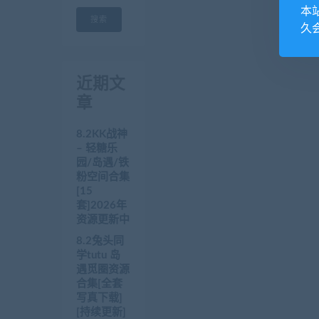
本
搜索
久
近期文
章
8.2KK战神
– 轻糖乐
园/岛遇/铁
粉空间合集
[15
套]2026年
资源更新中
8.2兔头同
学tutu 岛
遇觅圈资源
合集[全套
写真下载]
[持续更新]