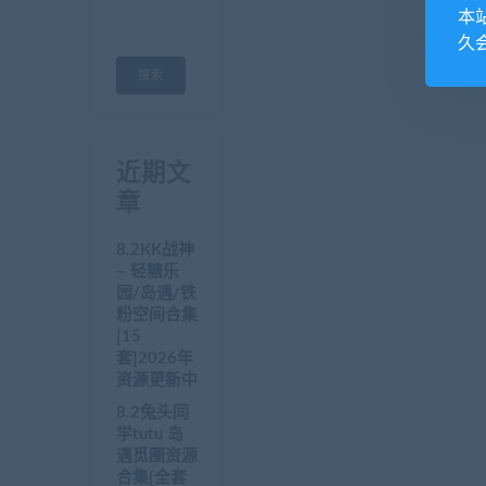
本
久
搜索
近期文
章
8.2KK战神
– 轻糖乐
园/岛遇/铁
粉空间合集
[15
套]2026年
资源更新中
8.2兔头同
学tutu 岛
遇觅圈资源
合集[全套