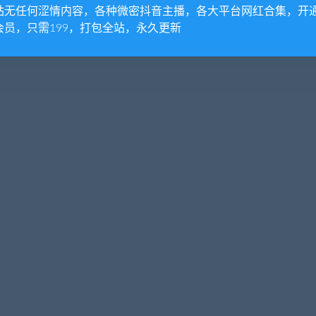
站无任何涩情内容，各种微密抖音主播，各大平台网红合集，开
会员，只需199，打包全站，永久更新