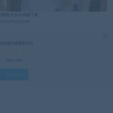
完整版|无水印|网盘下载
131P|JPG|150MB​
前隐藏内容需要支付
1积分
已有
人支付
支付查看