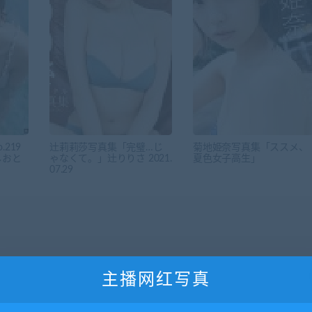
o.219
辻莉莉莎写真集「完璧…じ
菊地姫奈写真集「ススメ、
しおと
ゃなくて。」辻りりさ 2021.
夏色女子高生」
07.29
主播网红写真