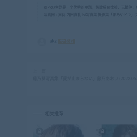
RIPRO主题是一个优秀的主题，极致后台体验，无插件
写真网
»
声优 内田真礼1st写真集 摄影集「まあやドキ」(2023
akz
钻石
上一篇
藤乃葵写真集「愛が止まらない」藤乃あおい (2022.05.0
相关推荐