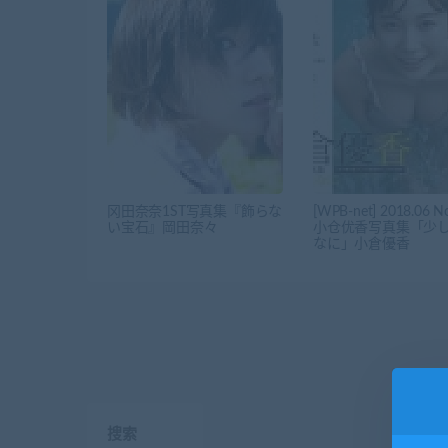
冈田奈奈1ST写真集『飾らな
[WPB-net] 2018.06 N
い宝石』岡田奈々
小仓优香写真集「少
なに」小倉優香
搜索