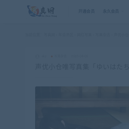
开通会员
永久会员
当前位置：
写真网
年会员区
网红写真
写真杂志
声优小仓唯
>
>
>
>
akz
写真杂志
2023-08-05
声优小仓唯写真集「ゆいはたち」小倉