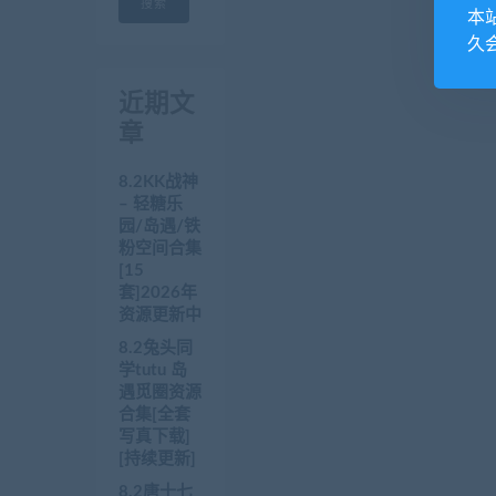
搜索
本
久
近期文
章
8.2KK战神
– 轻糖乐
园/岛遇/铁
粉空间合集
[15
套]2026年
资源更新中
8.2兔头同
学tutu 岛
遇觅圈资源
合集[全套
写真下载]
[持续更新]
8.2唐十七