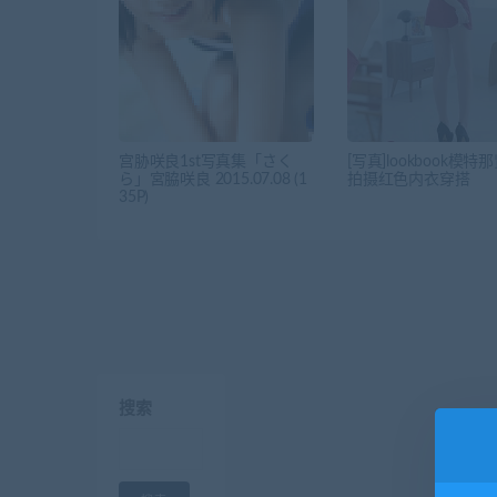
宫胁咲良1st写真集「さく
[写真]lookbook模特
ら」宮脇咲良 2015.07.08 (1
拍摄红色内衣穿搭
35P)
搜索