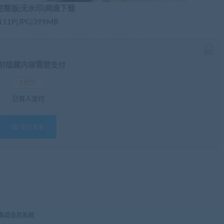
完整版|无水印|网盘下载
111P|JPG|399MB
前隐藏内容需要支付
1积分
已有
人支付
支付查看
，集成会员系统