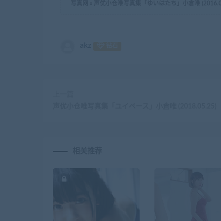
写真网
»
声优小仓唯写真集「ゆいはたち」小倉唯 (2016.06
akz
钻石
上一篇
声优小仓唯写真集「ユイペース」小倉唯 (2018.05.25)
相关推荐