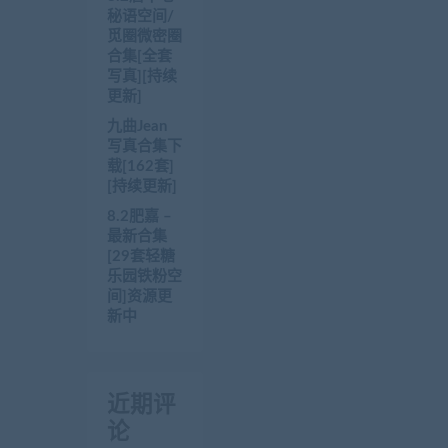
秘语空间/
觅圈微密圈
合集[全套
写真][持续
更新]
九曲Jean
写真合集下
载[162套]
[持续更新]
8.2肥嘉 –
最新合集
[29套轻糖
乐园铁粉空
间]资源更
新中
近期评
论