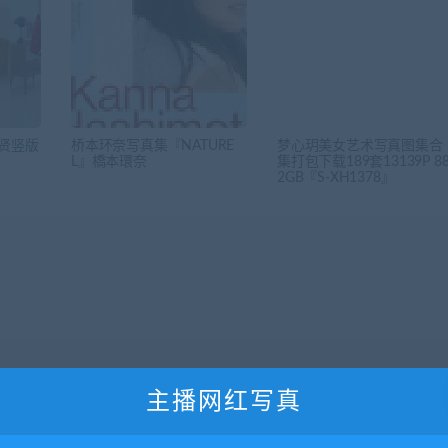
那贤竖版
桥本环奈写真集『NATURE
梦心玥美女艺术写真图集合
L』橋本環奈
集打包下载189套13139P 88
2GB『S-XH1378』
主播网红写真