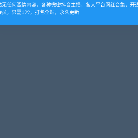
站无任何涩情内容，各种微密抖音主播，各大平台网红合集，开
会员，只需199，打包全站，永久更新