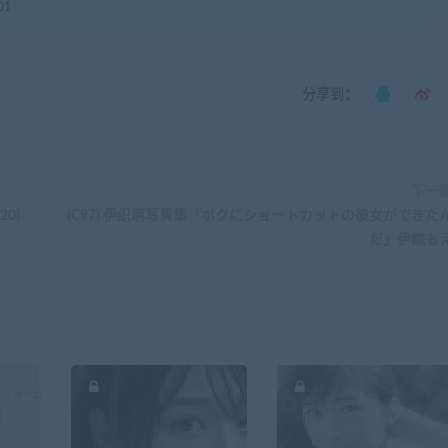
01
分享到：
下一
0)
(C97) 伊织萌写真集「ボクにショートカットの彼女ができた
だ」伊織も