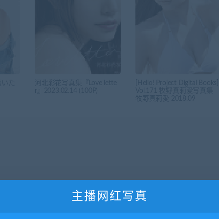
逢いた
河北彩花写真集『Love lette
[Hello! Project Digital Books]
r』2023.02.14 (100P)
Vol.171 牧野真莉爱写真集
牧野真莉愛 2018.09
主播网红写真