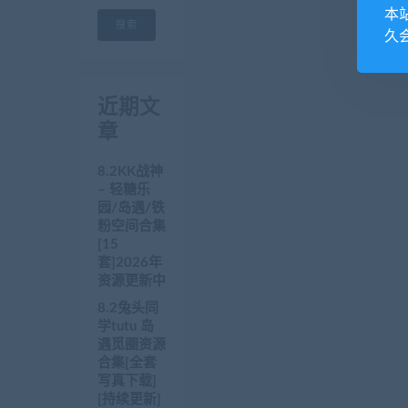
本
搜索
久
近期文
章
8.2KK战神
– 轻糖乐
园/岛遇/铁
粉空间合集
[15
套]2026年
资源更新中
8.2兔头同
学tutu 岛
遇觅圈资源
合集[全套
写真下载]
[持续更新]