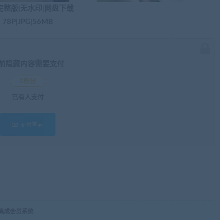
完整版|无水印|网盘下载
78P|JPG|56MB​
前隐藏内容需要支付
1积分
已有
人支付
支付查看
，集成会员系统