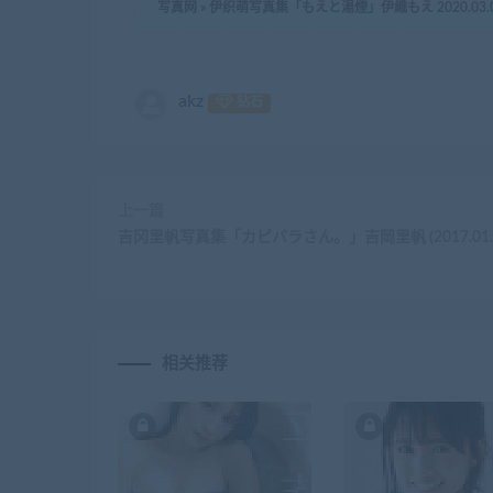
写真网
»
伊织萌写真集「もえと湯煙」伊織もえ 2020.03.
akz
钻石
上一篇
吉冈里帆写真集「カピバラさん。」吉岡里帆 (2017.01.2
相关推荐