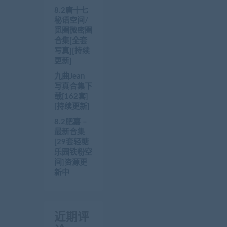
8.2唐十七
秘语空间/
觅圈微密圈
合集[全套
写真][持续
更新]
九曲Jean
写真合集下
载[162套]
[持续更新]
8.2肥嘉 –
最新合集
[29套轻糖
乐园铁粉空
间]资源更
新中
近期评