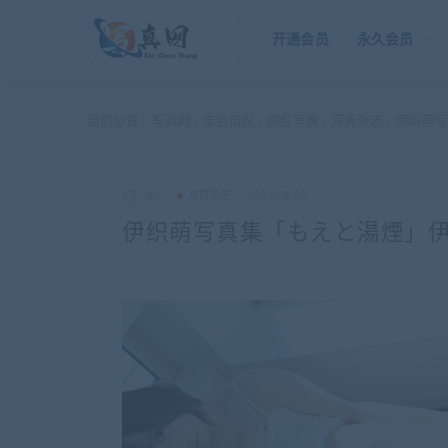
开通会员
永久会员
当前位置：
写真网
年会员区
网红写真
写真杂志
伊织萌写真
>
>
>
>
akz
写真杂志
2023-08-05
伊织萌写真集「もえと湯煙」伊織もえ