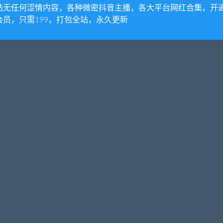
站无任何涩情内容，各种微密抖音主播，各大平台网红合集，开
会员，只需199，打包全站，永久更新