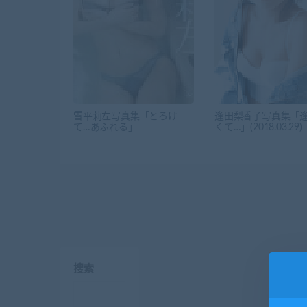
雪平莉左写真集「とろけ
逢田梨香子写真集「
て…あふれる」
くて…」(2018.03.29)
搜索