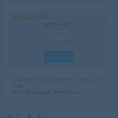
钻石免费 永久钻石免费
当前隐藏内容需要支付
22积分
已有
89
人支付
支付查看
RIPRO主题是一个优秀的主题，极致后台体验，无插件，集成会
员系统
写真网
»
陈妮妮UNI微密圈付费圈子作品合集69
分享到：