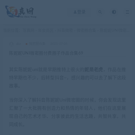
登录
当前位置：
写真网
年会员区
抖音微密
微密圈合集
陈妮妮UNI微密圈付费圈子作品合集69
>
>
>
>
akz
微密圈合集
2023-07-05
陈妮妮UNI微密圈付费圈子作品合集69
其实陈妮妮uni就是早期推特上很火的
妮是老虎
，作品在推
特早期也不少，后转型抖音~，感兴趣的可以去了解下这段
故事。
当你深入了解抖音陈妮妮Uni微密圈的时候，你会发现这里
汇聚了一大批拥有创造力和热情的年轻人，他们在这里展
现自己的艺术才华、分享彼此的生活志趣，共智共享，共
同成长。