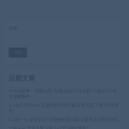
搜索
搜索
近期文章
8.2KK战神 – 轻糖乐园/岛遇/铁粉空间合集[15套]2026年
资源更新中
8.2兔头同学tutu 岛遇觅圈资源合集[全套写真下载][持续更
新]
8.2唐十七 秘语空间/觅圈微密圈合集[全套写真][持续更新]
九曲Jean 写真合集下载[162套][持续更新]