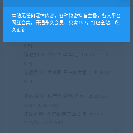
MB]
陈妮妮UNI 微密圈 萝莉控必备(2.9) [21P-
本站无任何涩情内容，各种微密抖音主播，各大平台
16.61 MB]
网红合集，开通永久会员，只需199，打包全站，永
陈妮妮UNI 微密圈 超惹火魅惑 [31P-97 MB]
久更新
陈妮妮UNI 微密圈 黑/丝蜜桃 [17P-85.39
MB]
陈妮妮UNI 微密圈 黑/丝足 [15P-2V 111.91
MB]
陈妮妮UNI 微密圈 黑白修女服 [18P-56.13
MB]
陈妮妮呀 抖音短视频备份 [20230623]
[132V 183.87 MB]
陈妮妮呀 微博精选美图合集[20230623]
[74P-7V 142.54 MB]