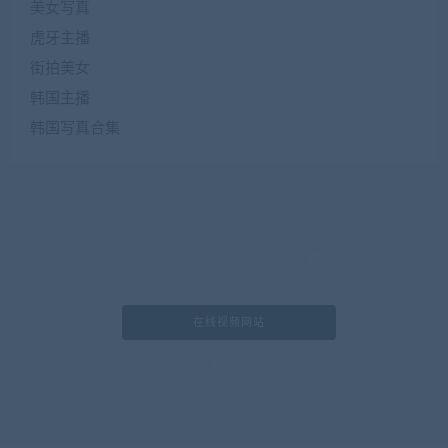
美女写真
虎牙主播
街拍美女
韩国主播
韩国写真合集
更多资源点击下面查看
在线视频网站
舞团网