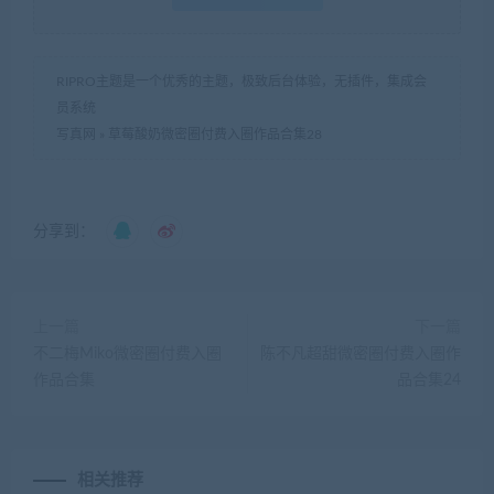
RIPRO主题是一个优秀的主题，极致后台体验，无插件，集成会
员系统
写真网
»
草莓酸奶微密圈付费入圈作品合集28
分享到：
上一篇
下一篇
不二梅Miko微密圈付费入圈
陈不凡超甜微密圈付费入圈作
作品合集
品合集24
相关推荐