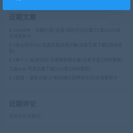
近期文章
8.2KK战神 – 轻糖乐园/岛遇/铁粉空间合集[15套]2026年
资源更新中
8.2兔头同学tutu 岛遇觅圈资源合集[全套写真下载][持续更
新]
8.2唐十七 秘语空间/觅圈微密圈合集[全套写真][持续更新]
九曲Jean 写真合集下载[162套][持续更新]
8.2肥嘉 – 最新合集[29套轻糖乐园铁粉空间]资源更新中
近期评论
没有评论可显示。