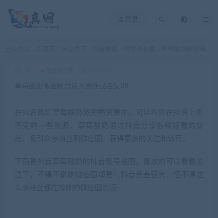
登录
当前位置：
写真网
年会员区
抖音微密
微密圈合集
草莓酸奶微密圈付费入圈作品合集28
>
>
>
>
akz
微密圈合集
2023-07-05
草莓酸奶微密圈付费入圈作品合集28
在抖音网红草莓酸奶微密圈资源中，可以看见在抖音上看
不见的一些资源、草莓酸奶通过抖音分享各种好看的穿
搭，吸引众多粉丝到微密圈，获得更多的关注和认可。
下面是抖音草莓酸奶的抖音账号截图，喜欢的可以看看关
注下，不得不说她微密圈却是与抖音反差很大，怪不得这
么多粉丝都在找她的微密圈资源~