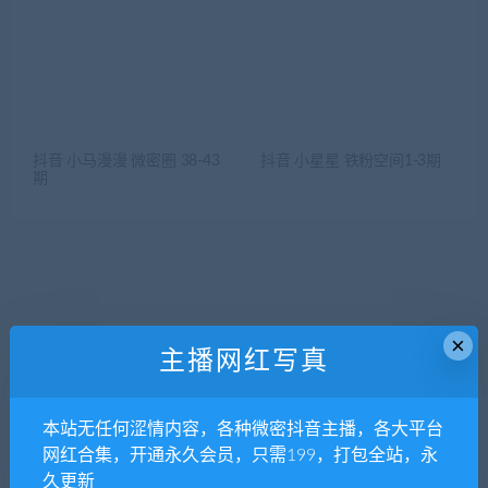
抖音 小马漫漫 微密圈 38-43
抖音 小星星 铁粉空间1-3期
期
×
主播网红写真
搜索
本站无任何涩情内容，各种微密抖音主播，各大平台
网红合集，开通永久会员，只需199，打包全站，永
搜索
久更新