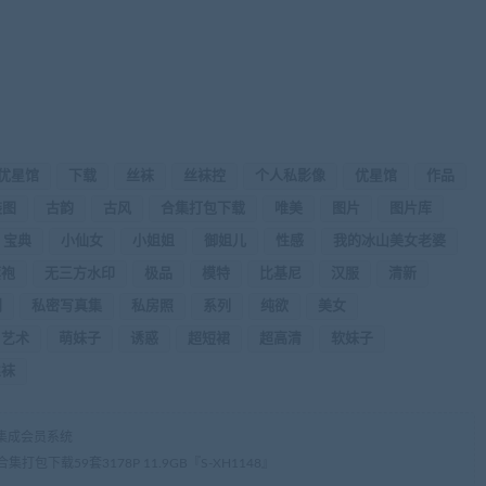
G优星馆
下载
丝袜
丝袜控
个人私影像
优星馆
作品
装图
古韵
古风
合集打包下载
唯美
图片
图片库
宝典
小仙女
小姐姐
御姐儿
性感
我的冰山美女老婆
旗袍
无三方水印
极品
模特
比基尼
汉服
清新
利
私密写真集
私房照
系列
纯欲
美女
艺术
萌妹子
诱惑
超短裙
超高清
软妹子
丝袜
集成会员系统
下载59套3178P 11.9GB『S-XH1148』