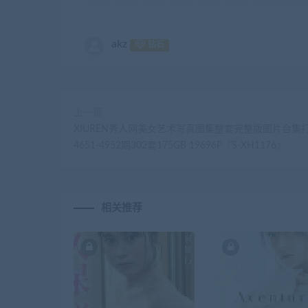
akz
钻石
上一篇
XIUREN秀人网美女艺术写真图集整套完整版图片合集
4651-4952期302套175GB 19696P『S-XH1176』
相关推荐