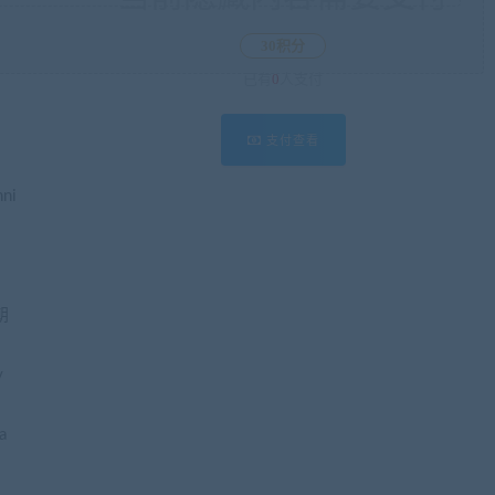
30积分
已有
0
人支付
支付查看
ni
朝
y
a