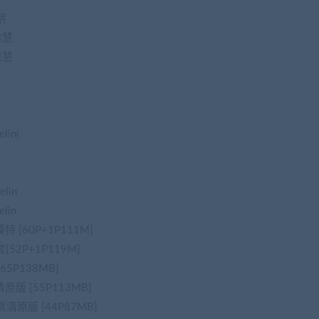
朝
傅雅慧
傅雅慧
lin(
lin
lin
模特 [60P+1P111M]
套[52P+1P119M]
[65P138MB]
清原版 [55P113MB]
y 高清原版 [44P87MB]