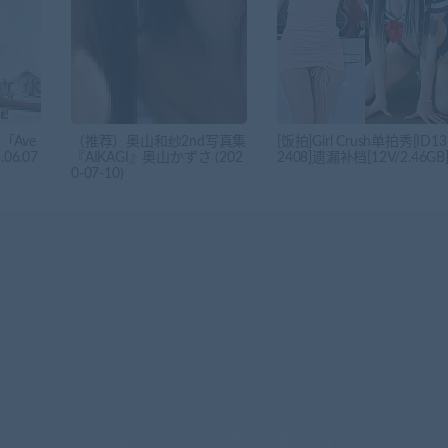
「Ave
（推荐）奥山和纱2nd写真集
[饭拍]Girl Crush单拍秀[ID13
06.07
『AIKAGI』奥山かずさ (202
2408]遗漏补档[12V/2.46GB
0-07-10)
更多资源点击下面查看