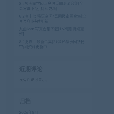
8.2兔头同学tutu 岛遇觅圈资源合集[全
套写真下载][持续更新]
8.2唐十七 秘语空间/觅圈微密圈合集[全
套写真][持续更新]
九曲Jean 写真合集下载[162套][持续更
新]
8.2肥嘉 – 最新合集[29套轻糖乐园铁粉
空间]资源更新中
近期评论
没有评论可显示。
归档
2026年8月