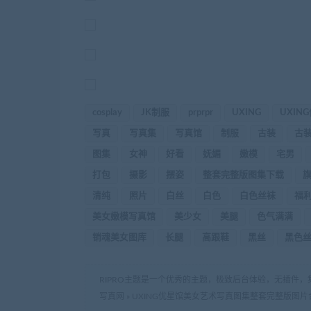
cosplay
JK制服
prprpr
UXING
UXIN
写真
写真集
写真馆
制服
古装
古
图集
女神
好看
妩媚
嫩模
宅男
打包
摄影
摆姿
整套完整版图集下载
清纯
照片
白丝
白色
白色丝袜
福
美女嫩模写真馆
美少女
美腿
色气满满
销魂美女图库
长腿
高跟鞋
黑丝
黑色
RIPRO主题是一个优秀的主题，极致后台体验，无插件，
写真网
»
UXING优星馆美女艺术写真图集整套完整版图片合集打包