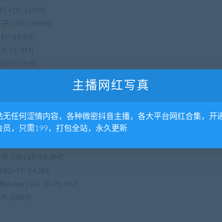
45+1P-156M]
叶子[50P136MB]
+1P-164M]
1P-91.3M]
58P504MB]
[47P389MB]
主播网红写真
IO[43P315MB]
368MB]
站无任何涩情内容，各种微密抖音主播，各大平台网红合集，开
[38P290MB]
会员，只需199，打包全站，永久更新
[45P312MB]
mmy[43P360MB]
子 [38+1P-99.4M]
[40+1P-142M]
ivian [34+1P-79.0M]
1P-108M]