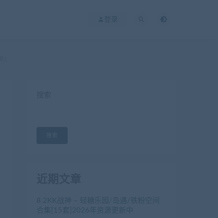
登录
8』
搜索
搜索
近期文章
8.2KK战神 – 轻糖乐园/岛遇/铁粉空间
合集[15套]2026年资源更新中