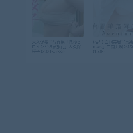
大久保樱子写真集「戦隊ヒ
(推荐) 白间美瑠写真集
ロインと温泉旅行」大久保
nture」白間美瑠 2023.
桜子 (2021-03-23)
(150P)