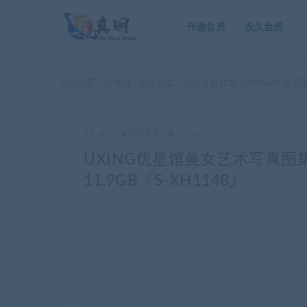
开通会员
永久会员
当前位置：
写真网
永久会员
网红写真合集
UXING优星馆美
>
>
>
akz
网红写真合集
2023-02-27
UXING优星馆美女艺术写真图
11.9GB『S-XH1148』